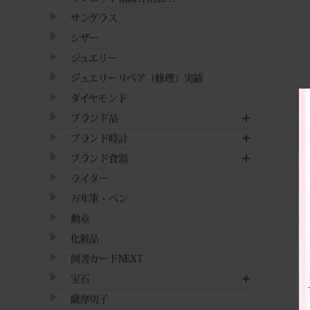
サングラス
シザー
ジュエリー
ジュエリーリペア（修理）実績
ダイヤモンド
ブランド品
✛
ブランド時計
✛
ブランド食器
✛
ライター
万年筆・ペン
勲章
化粧品
図書カードNEXT
宝石
✛
薩摩切子