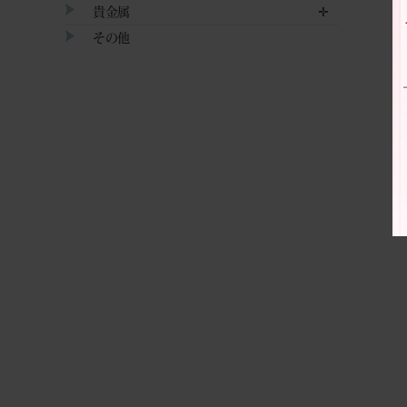
貴金属
✛
その他