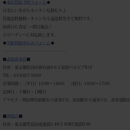
◆
来店買取予約フォーム
◆
自宅にいながらカンタン見積もり♪
往復送料無料・キャンセル返送料等全て無料です。
到着日に査定 → 即日振込！
スピーディーに対応致します。
◆
宅配買取申込みフォーム
◆
－－－－－－－－－－－－－－－－
■
表参道本店
■
住所：東京都渋谷区神宮前6-6-2 原宿ベルピアB1F
TEL：03-6427-9300
営業時間：（平日）10:00～18:00 （祝日）10:00～17:00
定休日：土曜日・日曜日
アクセス：明治神宮前駅から徒歩2分、原宿駅から徒歩5分、表参道駅か
■
池袋店
■
住所：東京都豊島区南池袋2-48-3 VORT池袋II 9F