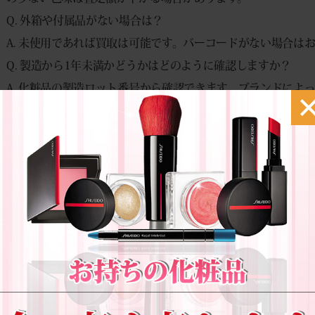
Q. 外箱や付属品がない場合は？
A. 未使用であれば買取は可能です。バーコードがない場合は
Q. 製造から1年未満かどうかはどのように確認しますか？
A. 化粧品の製造ロット番号から確認できます。ブランドによ
に問い合わせると安心です。
Q. 店頭と宅配ではどちらが高く売れますか？
A. 基本的な査定基準は同じですが、店舗によっては即日現金
店舗での相見積もりを取ることで、より高額で売却できる可能
このように、イヴ・サンローラン オールアワーズ リキッド フ
能性が非常に高い商品です。特に発売直後や流通量が少ない時
い場合は早めの売却がおすすめです。信頼できるブランド買取
しておくことが、買取額アップの秘訣です。お手持ちの商品の