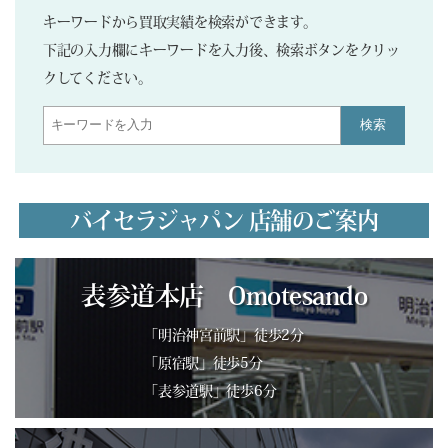
キーワードから買取実績を検索ができます。
下記の入力欄にキーワードを入力後、検索ボタンをクリッ
クしてください。
検索
バイセラジャパン 店舗のご案内
表参道本店 Omotesando
「明治神宮前駅」徒歩2分
「原宿駅」徒歩5分
「表参道駅」徒歩6分