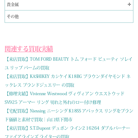
✛
貴金属
その他
関連する買取実績
【来店買取】TOM FORD BEAUTY トム フォード ビューティ ソレイ
ユ リップ バームの買取
【来店買取】KASHIKEY カシケイ K18BG ブラウンダイヤモンド ネ
ックレス ブランドジュエリー の買取
【修理実績】Vivienne Westwood ヴィヴィアン ウエストウッド
SV925 アーマー リング 切れと外れのロー付け修理
【宅配買取】Niessing ニーシング K18SS アバックス リングをブラン
ド価値と素材で買取｜山口県下関市
【来店買取】S.T.Dupont デュポン ライン2 16264 ダブルバーナー
ファイアラインズ ライターの買取