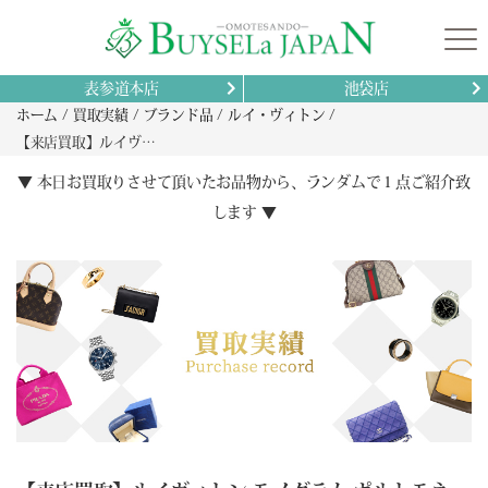
表参道本店
池袋店
ホーム
買取実績
ブランド品
ルイ・ヴィトン
【来店買取】ルイヴィトン モノグラム ポルトモネ・ジップ M61735 高価買取ガイド｜査定の流れと高額売却のコツ
▼ 本日お買取りさせて頂いたお品物から、ランダムで１点ご紹介致
します ▼