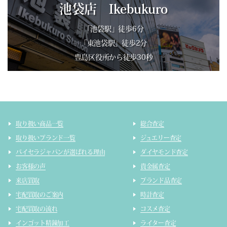
池袋店 Ikebukuro
「池袋駅」徒歩6分
「東池袋駅」徒歩2分
豊島区役所から徒歩30秒
取り扱い商品一覧
総合査定
取り扱いブランド一覧
ジュエリー査定
バイセラジャパンが選ばれる理由
ダイヤモンド査定
お客様の声
貴金属査定
来店買取
ブランド品査定
宅配買取のご案内
時計査定
宅配買取の流れ
コスメ査定
インゴット精錬加工
ライター査定