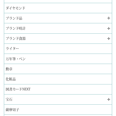
ダイヤモンド
✛
ブランド品
✛
ブランド時計
✛
ブランド食器
ライター
万年筆・ペン
勲章
化粧品
図書カードNEXT
✛
宝石
薩摩切子