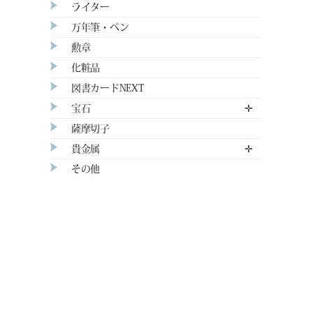
ライター
万年筆・ペン
勲章
化粧品
図書カードNEXT
宝石
✛
薩摩切子
貴金属
✛
その他