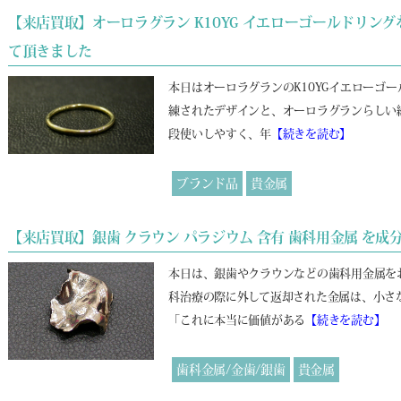
【来店買取】オーロラグラン K10YG イエローゴールドリ
て頂きました
本日はオーロラグランのK10YGイエローゴ
練されたデザインと、オーロラグランらしい
段使いしやすく、年
【続きを読む】
ブランド品
貴金属
【来店買取】銀歯 クラウン パラジウム 含有 歯科用金属 を
本日は、銀歯やクラウンなどの歯科用金属を
科治療の際に外して返却された金属は、小さ
「これに本当に価値がある
【続きを読む】
歯科金属/金歯/銀歯
貴金属