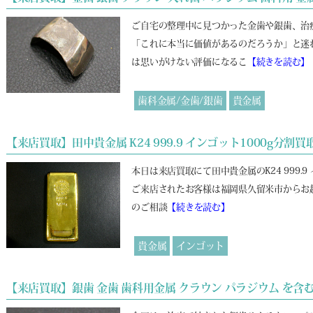
ご自宅の整理中に見つかった金歯や銀歯、治
「これに本当に価値があるのだろうか」と迷
は思いがけない評価になるこ
【続きを読む】
歯科金属/金歯/銀歯
貴金属
【来店買取】田中貴金属 K24 999.9 インゴット1000g
本日は来店買取にて田中貴金属のK24 999.
ご来店されたお客様は福岡県久留米市からお
のご相談
【続きを読む】
貴金属
インゴット
【来店買取】銀歯 金歯 歯科用金属 クラウン パラジウム を含