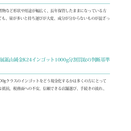
置物など形状や用途が幅広く、長年保管したままになっている方
ても、量が多いと持ち運びが大変、成分が分からないものが混ざっ
鉱山純金K24インゴット1000g分割買取の判断基準
00gクラスのインゴットをどう現金化するかは多くの方にとって
な抵抗、税務面への不安、信頼できる店舗選び、手続きの流れ、