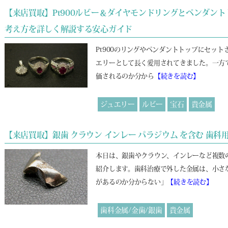
【来店買取】Pt900ルビー＆ダイヤモンドリングとペンダン
考え方を詳しく解説する安心ガイド
Pt900のリングやペンダントトップにセッ
エリーとして長く愛用されてきました。一方
価されるのか分から
【続きを読む】
ジュエリー
ルビー
宝石
貴金属
【来店買取】銀歯 クラウン インレー パラジウム を含む 歯科用
本日は、銀歯やクラウン、インレーなど複数
紹介します。歯科治療で外した金属は、小さ
があるのか分からない」
【続きを読む】
歯科金属/金歯/銀歯
貴金属