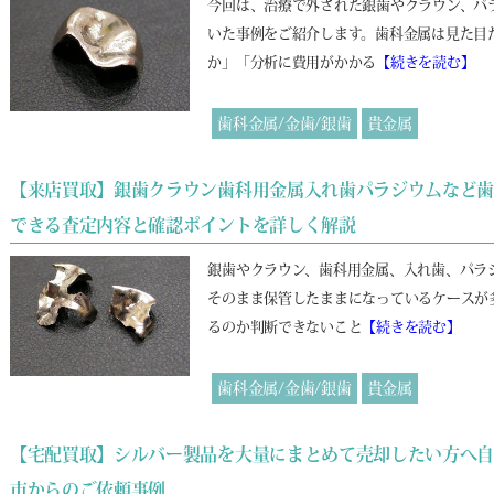
今回は、治療で外された銀歯やクラウン、パ
いた事例をご紹介します。歯科金属は見た目
か」「分析に費用がかかる
【続きを読む】
歯科金属/金歯/銀歯
貴金属
【来店買取】銀歯クラウン歯科用金属入れ歯パラジウムなど
できる査定内容と確認ポイントを詳しく解説
銀歯やクラウン、歯科用金属、入れ歯、パラ
そのまま保管したままになっているケースが
るのか判断できないこと
【続きを読む】
歯科金属/金歯/銀歯
貴金属
【宅配買取】シルバー製品を大量にまとめて売却したい方へ
市からのご依頼事例