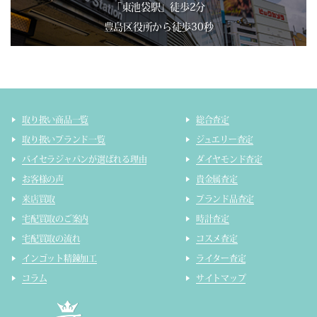
「東池袋駅」徒歩2分
豊島区役所から徒歩30秒
取り扱い商品一覧
総合査定
取り扱いブランド一覧
ジュエリー査定
バイセラジャパンが選ばれる理由
ダイヤモンド査定
お客様の声
貴金属査定
来店買取
ブランド品査定
宅配買取のご案内
時計査定
宅配買取の流れ
コスメ査定
インゴット精錬加工
ライター査定
コラム
サイトマップ