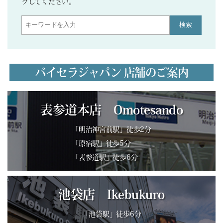
クしてください。
検索
バイセラジャパン 店舗のご案内
表参道本店 Omotesando
「明治神宮前駅」徒歩2分
「原宿駅」徒歩5分
「表参道駅」徒歩6分
池袋店 Ikebukuro
「池袋駅」徒歩6分