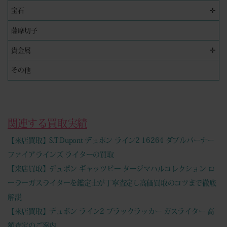
✛
宝石
薩摩切子
✛
貴金属
その他
関連する買取実績
【来店買取】S.T.Dupont デュポン ライン2 16264 ダブルバーナー
ファイアラインズ ライターの買取
【来店買取】デュポン ギャッツビー タージマハルコレクション ロ
ーラーガスライターを鑑定士が丁寧査定し高価買取のコツまで徹底
解説
【来店買取】デュポン ライン2 ブラックラッカー ガスライター 高
額査定のご案内