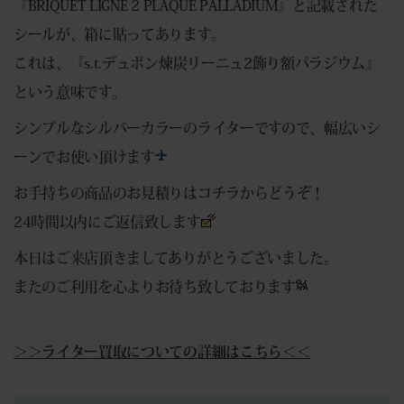
『BRIQUET LIGNE 2 PLAQUE PALLADIUM』と記載された
シールが、箱に貼ってあります。
これは、『s.t.デュポン煉炭リーニュ2飾り額パラジウム』
という意味です。
シンプルなシルバーカラーのライターですので、幅広いシ
ーンでお使い頂けます
お手持ちの商品のお見積りは
コチラ
からどうぞ！
24時間以内にご返信致します
本日はご来店頂きましてありがとうございました。
またのご利用を心よりお待ち致しております
＞＞ライター買取についての詳細はこちら＜＜