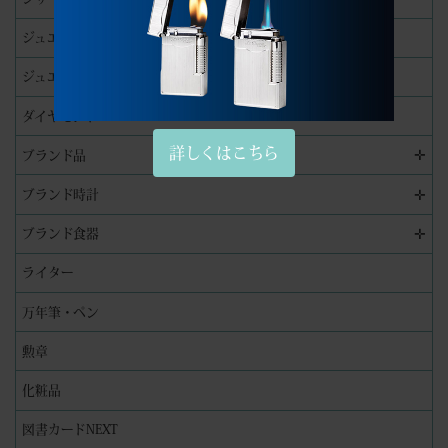
ジュエリー
ジュエリーリペア（修理）実績
ダイヤモンド
詳しくはこちら
✛
ブランド品
✛
ブランド時計
✛
ブランド食器
ライター
万年筆・ペン
勲章
化粧品
図書カードNEXT