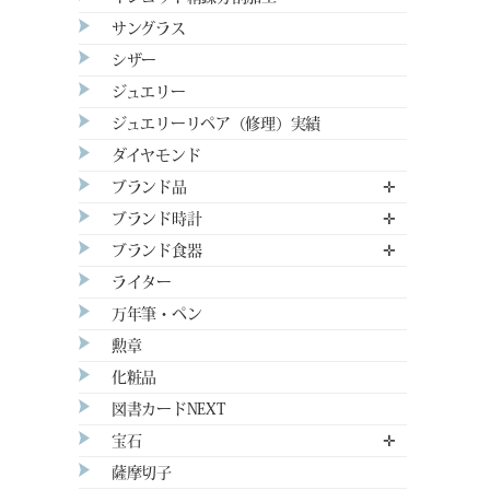
サングラス
シザー
ジュエリー
ジュエリーリペア（修理）実績
ダイヤモンド
ブランド品
✛
ブランド時計
✛
ブランド食器
✛
ライター
万年筆・ペン
勲章
化粧品
図書カードNEXT
宝石
✛
薩摩切子