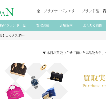
金・プラチナ・ジュエリー・ブランド品・
扱いブランド一覧
買取実績
店舗案内
よくある質間
【宅配買取】エルメス SV925 ホース 馬蹄 ネックレス トップ（チャーム）の買取 大阪府 摂津市から
▼ 本日お買取りさせて頂いたお品物から、