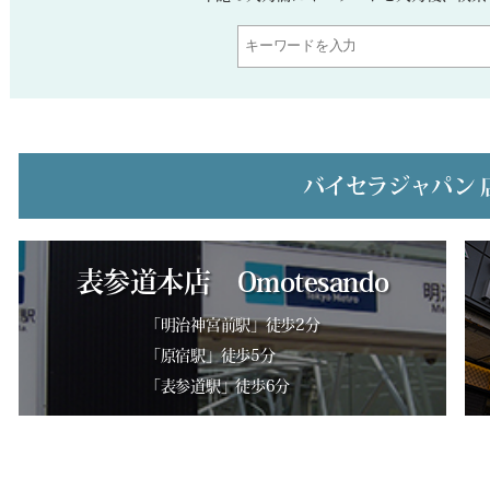
バイセラジャパン 
表参道本店 Omotesando
「明治神宮前駅」徒歩2分
「原宿駅」徒歩5分
「表参道駅」徒歩6分