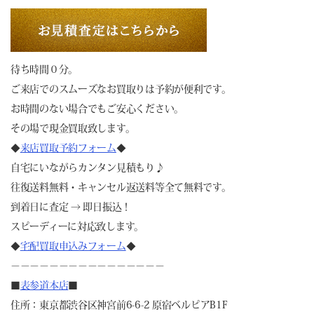
待ち時間０分。
ご来店でのスムーズなお買取りは予約が便利です。
お時間のない場合でもご安心ください。
その場で現金買取致します。
◆
来店買取予約フォーム
◆
自宅にいながらカンタン見積もり♪
往復送料無料・キャンセル返送料等全て無料です。
到着日に査定 → 即日振込！
スピーディーに対応致します。
◆
宅配買取申込みフォーム
◆
－－－－－－－－－－－－－－－－
■
表参道本店
■
住所：東京都渋谷区神宮前6-6-2 原宿ベルピアB1F