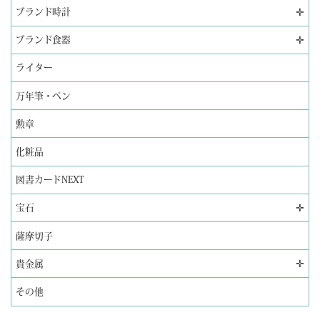
✛
ブランド時計
✛
ブランド食器
ライター
万年筆・ペン
勲章
化粧品
図書カードNEXT
✛
宝石
薩摩切子
✛
貴金属
その他