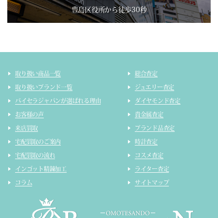
豊島区役所から徒歩30秒
取り扱い商品一覧
総合査定
取り扱いブランド一覧
ジュエリー査定
バイセラジャパンが選ばれる理由
ダイヤモンド査定
お客様の声
貴金属査定
来店買取
ブランド品査定
宅配買取のご案内
時計査定
宅配買取の流れ
コスメ査定
インゴット精錬加工
ライター査定
コラム
サイトマップ