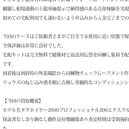
網羅し相場連動の上限単価提示で納得感のある売却体験を実
初めての宅配利用でも迷わないよう申込みから入金完了までの
今回のケースはご依頼者さまがご自宅で未使用に近い状態で
全体評価は非常に良好でした。
宅配キットは完全無料で緩衝材と返送用伝票を同梱し集荷手
です。
到着後は到着時の外装撮影から同梱物チェックムーブメント作
リュウズのねじ込み感を順に点検し客観的なコンディションシ
【今回の買取概要】
モデル名タグホイヤー2000プロフェッショナル200エクスク
保証書なし余り駒なし動作良好微細傷あり査定時間は受領後約
た。