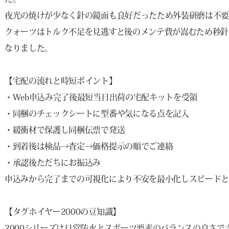
夜光の焼けが少なく針の鏡面も良好だったため外装研磨は不要
クォーツはトルク不足を見逃すと後のメンテ費が嵩むため秒針
なりました。
【宅配の流れと時短ポイント】
・Web申込み完了後最短当日出荷の宅配キットを受領
・同梱のチェックシートに型番や気になる点を記入
・緩衝材で保護し同梱伝票で発送
・到着後は検品→査定→価格提示の順でご連絡
・承認後ただちにお振込み
申込みから完了までの可視化により不安を最小化しスピードと
【タグホイヤー2000の豆知識】
2000シリーズは日常防水とスポーツ要素のバランスの良さで