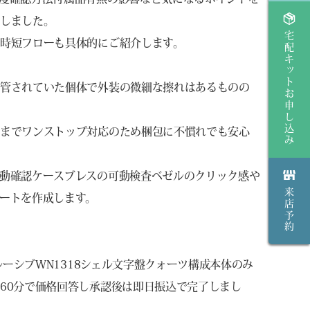
現しました。
宅配キットお申し込み
時短フローも具体的にご紹介します。
保管されていた個体で外装の微細な擦れはあるものの
配までワンストップ対応のため梱包に不慣れでも安心
動確認ケースブレスの可動検査ベゼルのクリック感や
来店予約
ートを作成します。
ルーシブWN1318シェル文字盤クォーツ構成本体のみ
60分で価格回答し承認後は即日振込で完了しまし