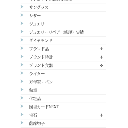
サングラス
シザー
ジュエリー
ジュエリーリペア（修理）実績
ダイヤモンド
ブランド品
✛
ブランド時計
✛
ブランド食器
✛
ライター
万年筆・ペン
勲章
化粧品
図書カードNEXT
宝石
✛
薩摩切子