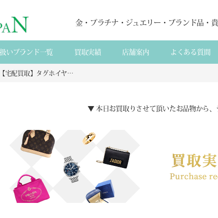
金・プラチナ・ジュエリー・ブランド品・
扱いブランド一覧
買取実績
店舗案内
よくある質間
【宅配買取】タグホイヤー2000WN1318シェル文字盤クォーツ腕時計高価査定の全工程公開栃木県那須塩原市から
▼ 本日お買取りさせて頂いたお品物から、