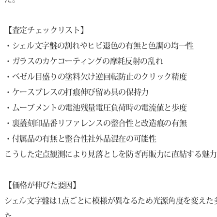
【査定チェックリスト】
・シェル文字盤の割れやヒビ退色の有無と色調の均一性
・ガラスのカケコーティングの摩耗反射の乱れ
・ベゼル目盛りの塗料欠け逆回転防止のクリック精度
・ケースブレスの打痕伸び留め具の保持力
・ムーブメントの電池残量電圧負荷時の電流値と歩度
・裏蓋刻印品番リファレンスの整合性と改造痕の有無
・付属品の有無と整合性社外品混在の可能性
こうした定点観測により見落としを防ぎ再販力に直結する魅力
【価格が伸びた要因】
シェル文字盤は1点ごとに模様が異なるため光源角度を変えた
た。