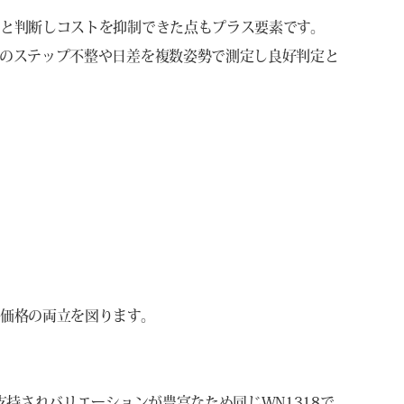
と判断しコストを抑制できた点もプラス要素です。
のステップ不整や日差を複数姿勢で測定し良好判定と
価格の両立を図ります。
支持されバリエーションが豊富なため同じWN1318で