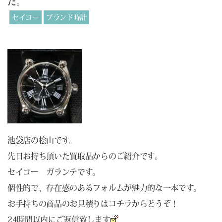
た。
セイコー
ブランド時計
池袋店の桧山です。
先日お持ち頂いた買取品からのご紹介です。
セイコー ガランテです。
個性的で、存在感のあるフォルムが魅力的な一本です。
お手持ちの商品のお見積りは
コチラ
からどうぞ！
24時間以内にご返信致します