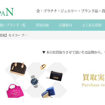
金・プラチナ・ジュエリー・ブランド品・
扱いブランド一覧
買取実績
店舗案内
よくある質間
【宅配買取】セイコー ブライツSAGA173ダイヤソーラー時計高価買取ガイド｜山梨県忍野村からの宅配査定事例
▼ 本日お買取りさせて頂いたお品物から、