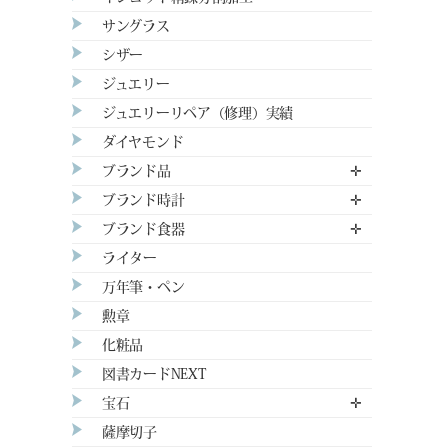
サングラス
シザー
ジュエリー
ジュエリーリペア（修理）実績
ダイヤモンド
ブランド品
✛
ブランド時計
✛
ブランド食器
✛
ライター
万年筆・ペン
勲章
化粧品
図書カードNEXT
宝石
✛
薩摩切子