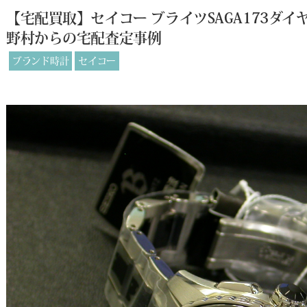
【宅配買取】セイコー ブライツSAGA173ダ
野村からの宅配査定事例
ブランド時計
セイコー