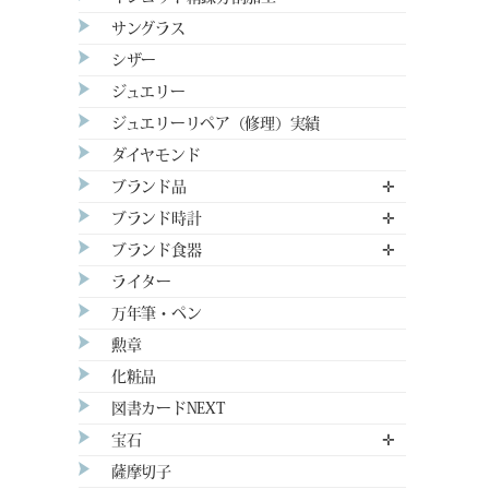
サングラス
シザー
ジュエリー
ジュエリーリペア（修理）実績
ダイヤモンド
ブランド品
✛
ブランド時計
✛
ブランド食器
✛
ライター
万年筆・ペン
勲章
化粧品
図書カードNEXT
宝石
✛
薩摩切子