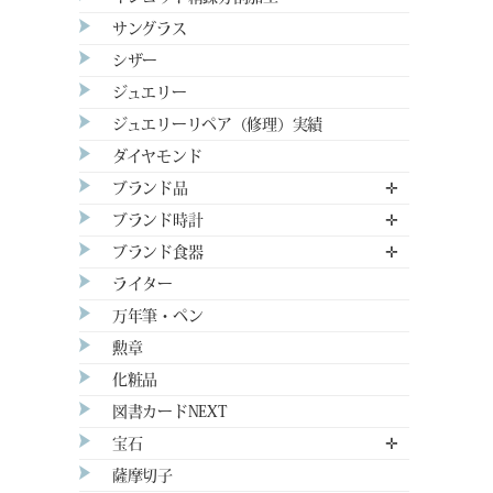
サングラス
シザー
ジュエリー
ジュエリーリペア（修理）実績
ダイヤモンド
ブランド品
✛
ブランド時計
✛
ブランド食器
✛
ライター
万年筆・ペン
勲章
化粧品
図書カードNEXT
宝石
✛
薩摩切子