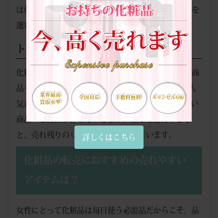
は信頼できる正規販売店や公式オンラインショップを
選び、不自然に安価な商品には要注意です。
トレンドの変化
化粧品市場はトレンドの移り変わりが激しく、人気商
品も短期間で売れなくなることがあります。SNSで人
気が集まったアイテムも、時間の経過とともに新しい
商品へと注目が移っていきます。在庫を抱えすぎる
と、売れ残りのリスクが高まってしまいます。
詳しくはこちら
化粧品の転売におすすめの売れやすい
アイテムは？
女性にとって化粧品は毎日使う必需品だからこそ、品