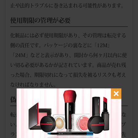
止や法的トラブルに巻き込まれる可能性があります。
使用期限の管理が必要
化粧品には必ず使用期限があり、その管理は転売する
側の責任です。パッケージの裏などに「12M」
「24M」などと表示があり、開封から何ヶ月以内に使
い切る必要があるかが記されています。商品が売れ残
った場合、期限切れになって損失を被るリスクも考え
なければなりません。
偽物や模倣品のリスク
転売目的で仕入れる際は、偽物や模倣品を掴まされな
いよう細心の注意を払う必要があります。特に人気ブ
ランドの化粧品は偽物が多く出回っています。仕入先