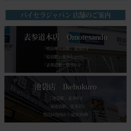
バイセラジャパン 店舗のご案内
表参道本店 Omotesando
「明治神宮前駅」徒歩2分
「原宿駅」徒歩5分
「表参道駅」徒歩6分
池袋店 Ikebukuro
「池袋駅」徒歩6分
「東池袋駅」徒歩2分
豊島区役所から徒歩30秒