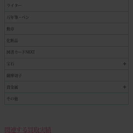
ライター
万年筆・ペン
勲章
化粧品
図書カードNEXT
✛
宝石
薩摩切子
✛
貴金属
その他
関連する買取実績