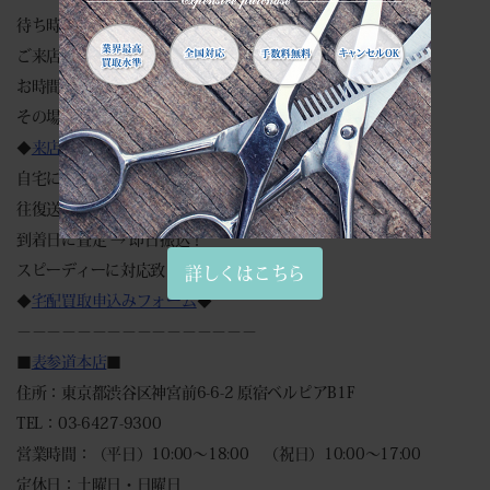
待ち時間０分。
ご来店でのスムーズなお買取りは予約が便利です。
お時間のない場合でもご安心ください。
その場で現金買取致します。
◆
来店買取予約フォーム
◆
自宅にいながらカンタン見積もり♪
往復送料無料・キャンセル返送料等全て無料です。
到着日に査定 → 即日振込！
スピーディーに対応致します。
詳しくはこちら
◆
宅配買取申込みフォーム
◆
－－－－－－－－－－－－－－－－
■
表参道本店
■
住所：東京都渋谷区神宮前6-6-2 原宿ベルピアB1F
TEL：03-6427-9300
営業時間：（平日）10:00～18:00 （祝日）10:00～17:00
定休日：土曜日・日曜日