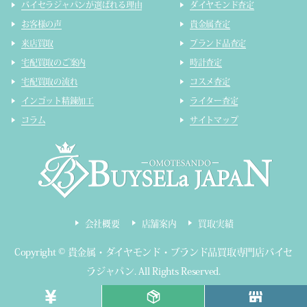
バイセラジャパンが選ばれる理由
ダイヤモンド査定
お客様の声
貴金属査定
来店買取
ブランド品査定
宅配買取のご案内
時計査定
宅配買取の流れ
コスメ査定
インゴット精錬加工
ライター査定
コラム
サイトマップ
会社概要
店舗案内
買取実績
Copyright ©
貴金属・ダイヤモンド・ブランド品買取専門店バイセ
ラジャパン
.
All Rights Reserved.
東京都公安委員会 第303320809319号