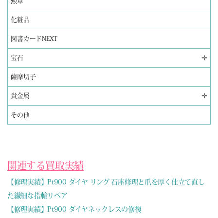
勲章
化粧品
図書カードNEXT
✛
宝石
薩摩切子
✛
貴金属
その他
関連する買取実績
【修理実績】Pt900 ダイヤ リング 石座修理と爪を厚く仕立て直し
た繊細な指輪リペア
【修理実績】Pt900 ダイヤネックレスの修復