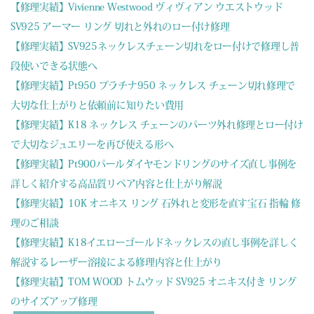
【修理実績】Vivienne Westwood ヴィヴィアン ウエストウッド
SV925 アーマー リング 切れと外れのロー付け修理
【修理実績】SV925ネックレスチェーン切れをロー付けで修理し普
段使いできる状態へ
【修理実績】Pt950 プラチナ950 ネックレス チェーン切れ修理で
大切な仕上がりと依頼前に知りたい費用
【修理実績】K18 ネックレス チェーンのパーツ外れ修理とロー付け
で大切なジュエリーを再び使える形へ
【修理実績】Pt900パールダイヤモンドリングのサイズ直し事例を
詳しく紹介する高品質リペア内容と仕上がり解説
【修理実績】10K オニキス リング 石外れと変形を直す宝石 指輪 修
理のご相談
【修理実績】K18イエローゴールドネックレスの直し事例を詳しく
解説するレーザー溶接による修理内容と仕上がり
【修理実績】TOM WOOD トムウッド SV925 オニキス付き リング
のサイズアップ修理