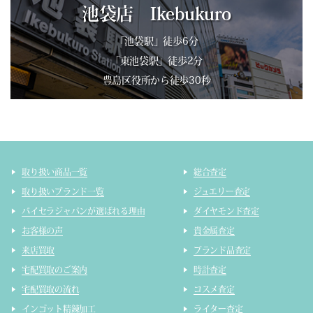
池袋店 Ikebukuro
「池袋駅」徒歩6分
「東池袋駅」徒歩2分
豊島区役所から徒歩30秒
取り扱い商品一覧
総合査定
取り扱いブランド一覧
ジュエリー査定
バイセラジャパンが選ばれる理由
ダイヤモンド査定
お客様の声
貴金属査定
来店買取
ブランド品査定
宅配買取のご案内
時計査定
宅配買取の流れ
コスメ査定
インゴット精錬加工
ライター査定