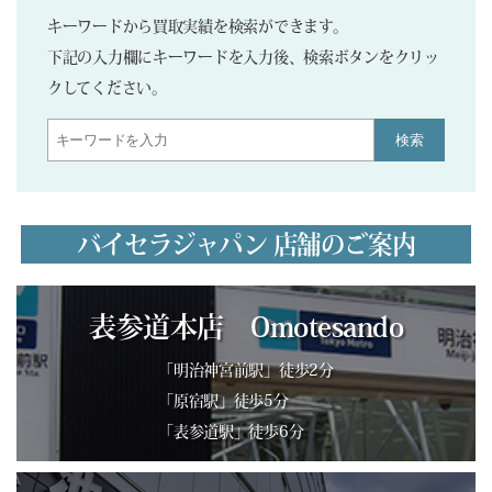
キーワードから買取実績を検索ができます。
下記の入力欄にキーワードを入力後、検索ボタンをクリッ
クしてください。
検索
バイセラジャパン 店舗のご案内
表参道本店 Omotesando
「明治神宮前駅」徒歩2分
「原宿駅」徒歩5分
「表参道駅」徒歩6分