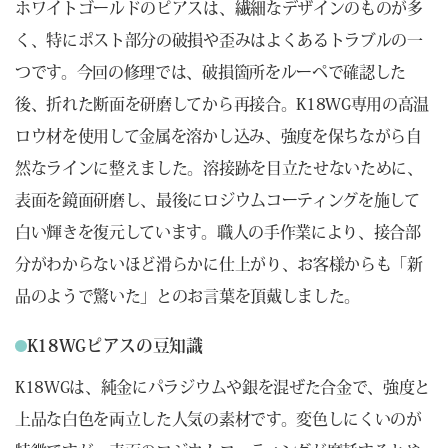
ホワイトゴールドのピアスは、繊細なデザインのものが多
く、特にポスト部分の破損や歪みはよくあるトラブルの一
つです。今回の修理では、破損箇所をルーペで確認した
後、折れた断面を研磨してから再接合。K18WG専用の高温
ロウ材を使用して金属を溶かし込み、強度を保ちながら自
然なラインに整えました。溶接跡を目立たせないために、
表面を鏡面研磨し、最後にロジウムコーティングを施して
白い輝きを復元しています。職人の手作業により、接合部
分がわからないほど滑らかに仕上がり、お客様からも「新
品のようで驚いた」とのお言葉を頂戴しました。
K18WGピアスの豆知識
K18WGは、純金にパラジウムや銀を混ぜた合金で、強度と
上品な白色を両立した人気の素材です。変色しにくいのが