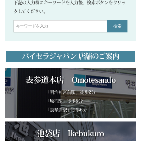
下記の入力欄にキーワードを入力後、検索ボタンをクリッ
クしてください。
検索
バイセラジャパン 店舗のご案内
表参道本店 Omotesando
「明治神宮前駅」徒歩2分
「原宿駅」徒歩5分
「表参道駅」徒歩6分
池袋店 Ikebukuro