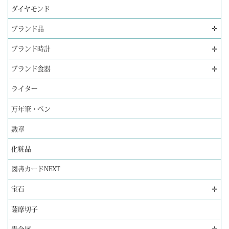
ダイヤモンド
✛
ブランド品
✛
ブランド時計
✛
ブランド食器
ライター
万年筆・ペン
勲章
化粧品
図書カードNEXT
✛
宝石
薩摩切子