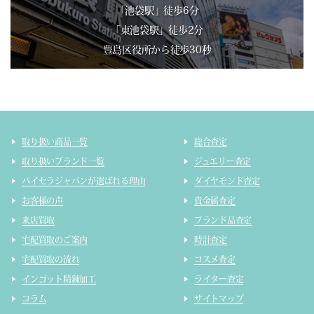
「池袋駅」徒歩6分
「東池袋駅」徒歩2分
豊島区役所から徒歩30秒
取り扱い商品一覧
総合査定
取り扱いブランド一覧
ジュエリー査定
バイセラジャパンが選ばれる理由
ダイヤモンド査定
お客様の声
貴金属査定
来店買取
ブランド品査定
宅配買取のご案内
時計査定
宅配買取の流れ
コスメ査定
インゴット精錬加工
ライター査定
コラム
サイトマップ