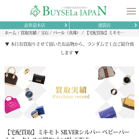
表参道本店
池袋店
ホーム
買取実績
宝石
パール（真珠）
【宅配買取】ミキモト SILVERシルバー ベビーパールネックレスの買取 山口県 下松市
▼ 本日お買取りさせて頂いたお品物から、ランダムで１点ご紹介致
します ▼
【宅配買取】ミキモト SILVERシルバー ベビーパー