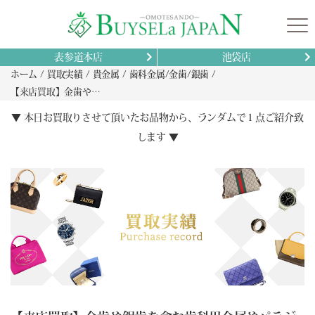
表参道本店
池袋店
ホーム
買取実績
貴金属
歯科金属/金歯/銀歯
【来店買取】金歯や銀歯を含む歯科用金属やパラジウム合金クラウン・ブリッジの正しい査定と買取方法
▼ 本日お買取りさせて頂いたお品物から、ランダムで１点ご紹介致
します ▼