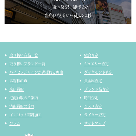
「東池袋駅」徒歩2分
豊島区役所から徒歩30秒
取り扱い商品一覧
総合査定
取り扱いブランド一覧
ジュエリー査定
バイセラジャパンが選ばれる理由
ダイヤモンド査定
お客様の声
貴金属査定
来店買取
ブランド品査定
宅配買取のご案内
時計査定
宅配買取の流れ
コスメ査定
インゴット精錬加工
ライター査定
コラム
サイトマップ