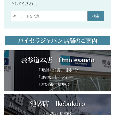
クしてください。
検索
バイセラジャパン 店舗のご案内
表参道本店 Omotesando
「明治神宮前駅」徒歩2分
「原宿駅」徒歩5分
「表参道駅」徒歩6分
池袋店 Ikebukuro
「池袋駅」徒歩6分