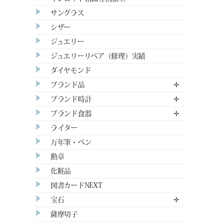
サングラス
シザー
ジュエリー
ジュエリーリペア（修理）実績
ダイヤモンド
ブランド品
✛
ブランド時計
✛
ブランド食器
✛
ライター
万年筆・ペン
勲章
化粧品
図書カードNEXT
宝石
✛
薩摩切子