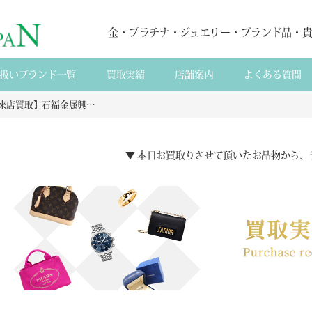
金・プラチナ・ジュエリー・ブランド品・
扱いブランド一覧
買取実績
店舗案内
よくある質間
【来店買取】石福金属興業の歯科メタルセラミック修復用貴金属材料タイプ1の特徴と査定の流れを詳しく解説し高価買取の理由を紹介します
▼ 本日お買取りさせて頂いたお品物から、