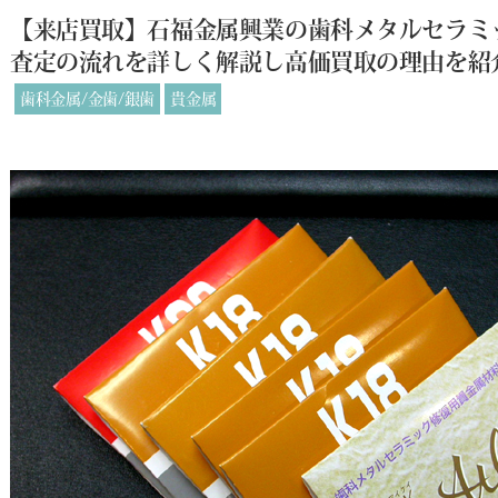
【来店買取】石福金属興業の歯科メタルセラミ
査定の流れを詳しく解説し高価買取の理由を紹
歯科金属/金歯/銀歯
貴金属