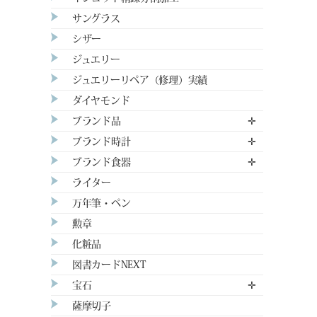
サングラス
シザー
ジュエリー
ジュエリーリペア（修理）実績
ダイヤモンド
ブランド品
✛
ブランド時計
✛
ブランド食器
✛
ライター
万年筆・ペン
勲章
化粧品
図書カードNEXT
宝石
✛
薩摩切子