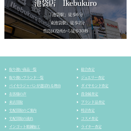
池袋店 Ikebukuro
「池袋駅」徒歩6分
「東池袋駅」徒歩2分
豊島区役所から徒歩30秒
取り扱い商品一覧
総合査定
取り扱いブランド一覧
ジュエリー査定
バイセラジャパンが選ばれる理由
ダイヤモンド査定
お客様の声
貴金属査定
来店買取
ブランド品査定
宅配買取のご案内
時計査定
宅配買取の流れ
コスメ査定
インゴット精錬加工
ライター査定