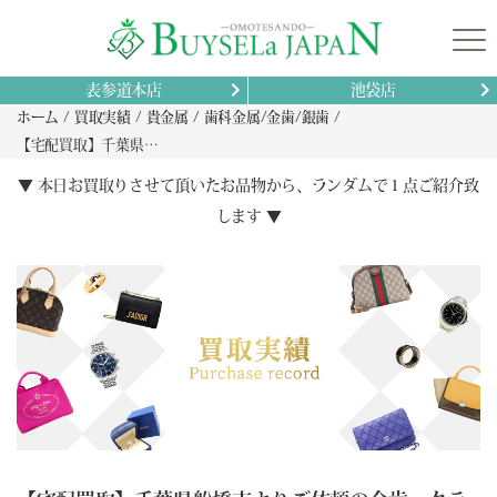
表参道本店
池袋店
ホーム
買取実績
貴金属
歯科金属/金歯/銀歯
【宅配買取】千葉県船橋市よりご依頼の金歯・クラウン・ブリッジを専門分析で高価査定！刻印なしでも純度を正確判定
▼ 本日お買取りさせて頂いたお品物から、ランダムで１点ご紹介致
します ▼