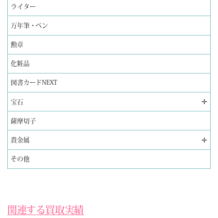
ライター
万年筆・ペン
勲章
化粧品
図書カードNEXT
✛
宝石
薩摩切子
✛
貴金属
その他
関連する買取実績