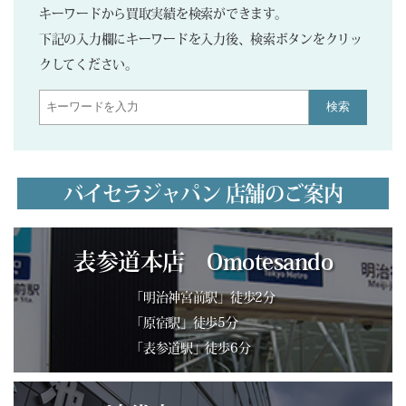
キーワードから買取実績を検索ができます。
下記の入力欄にキーワードを入力後、検索ボタンをクリッ
クしてください。
検索
バイセラジャパン 店舗のご案内
表参道本店 Omotesando
「明治神宮前駅」徒歩2分
「原宿駅」徒歩5分
「表参道駅」徒歩6分