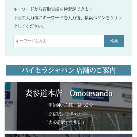
キーワードから買取実績を検索ができます。
下記の入力欄にキーワードを入力後、検索ボタンをクリッ
クしてください。
検索
バイセラジャパン 店舗のご案内
表参道本店 Omotesando
「明治神宮前駅」徒歩2分
「原宿駅」徒歩5分
「表参道駅」徒歩6分