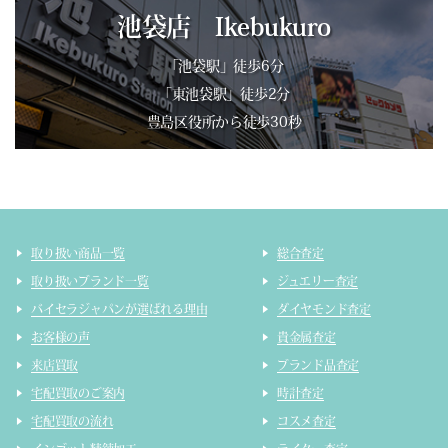
池袋店 Ikebukuro
「池袋駅」徒歩6分
「東池袋駅」徒歩2分
豊島区役所から徒歩30秒
取り扱い商品一覧
総合査定
取り扱いブランド一覧
ジュエリー査定
バイセラジャパンが選ばれる理由
ダイヤモンド査定
お客様の声
貴金属査定
来店買取
ブランド品査定
宅配買取のご案内
時計査定
宅配買取の流れ
コスメ査定