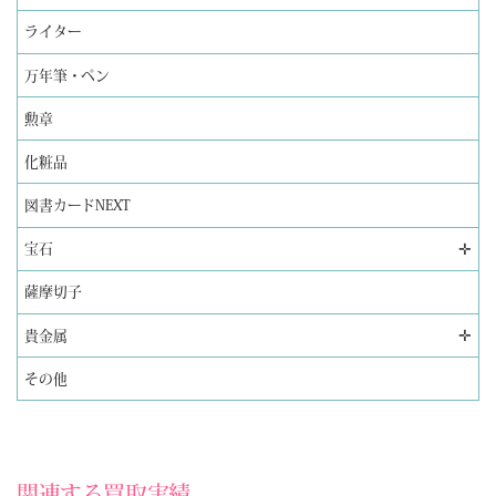
ライター
万年筆・ペン
勲章
化粧品
図書カードNEXT
✛
宝石
薩摩切子
✛
貴金属
その他
関連する買取実績