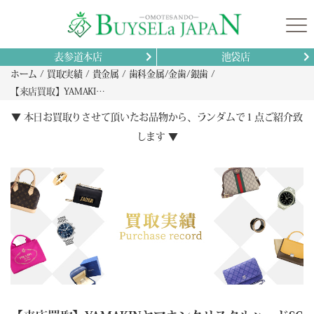
表参道本店
池袋店
ホーム
買取実績
貴金属
歯科金属/金歯/銀歯
【来店買取】YAMAKINヤマキンクリスタルハードSGバラ3枚の高価買取実績と査定の重要ポイント解説
▼ 本日お買取りさせて頂いたお品物から、ランダムで１点ご紹介致
します ▼