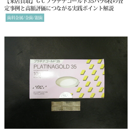
【来店買取】ＧＣプラチナゴールド35バラ6枚の査
定事例と高額評価につながる実践ポイント解説
歯科金属/金歯/銀歯