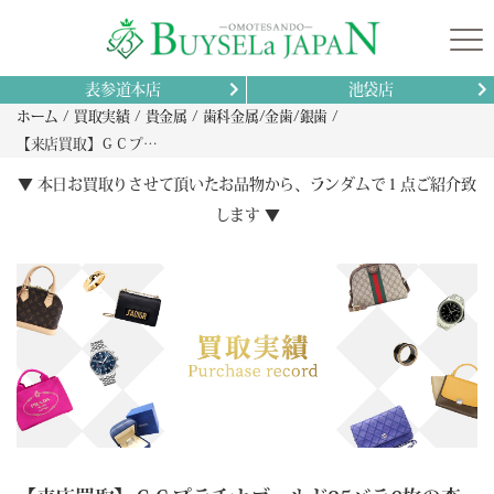
表参道本店
池袋店
ホーム
買取実績
貴金属
歯科金属/金歯/銀歯
【来店買取】ＧＣプラチナゴールド35バラ6枚の査定事例と高額評価につながる実践ポイント解説
▼ 本日お買取りさせて頂いたお品物から、ランダムで１点ご紹介致
します ▼