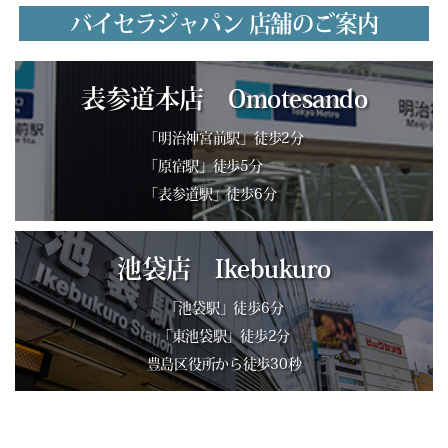
バイセラジャパン 店舗のご案内
表参道本店 Omotesando
「明治神宮前駅」徒歩2分
「原宿駅」徒歩5分
「表参道駅」徒歩6分
池袋店 Ikebukuro
「池袋駅」徒歩6分
「東池袋駅」徒歩2分
豊島区役所から徒歩30秒