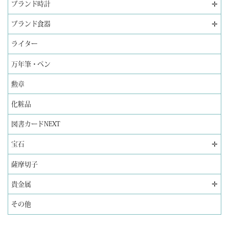
✛
ブランド時計
✛
ブランド食器
ライター
万年筆・ペン
勲章
化粧品
図書カードNEXT
✛
宝石
薩摩切子
✛
貴金属
その他