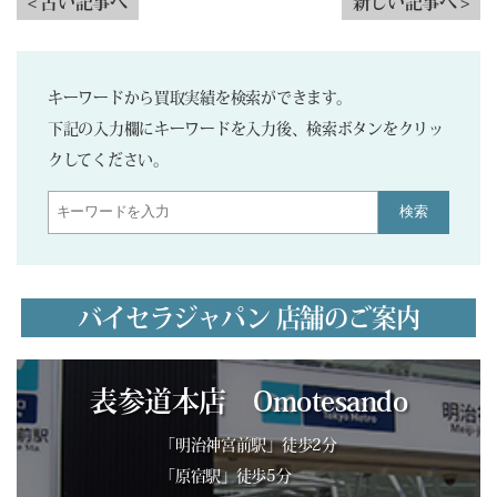
< 古い記事へ
新しい記事へ >
キーワードから買取実績を検索ができます。
下記の入力欄にキーワードを入力後、検索ボタンをクリッ
クしてください。
検索
バイセラジャパン 店舗のご案内
表参道本店 Omotesando
「明治神宮前駅」徒歩2分
「原宿駅」徒歩5分