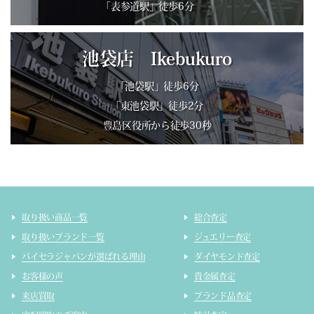
「表参道駅」徒歩6分
池袋店 Ikebukuro
「池袋駅」徒歩6分
「東池袋駅」徒歩2分
豊島区役所から徒歩30秒
取り扱い商品一覧
総合査定
取り扱いブランド一覧
ジュエリー査定
バイセラジャパンが選ばれる理由
ダイヤモンド査定
お客様の声
貴金属査定
来店買取
ブランド品査定