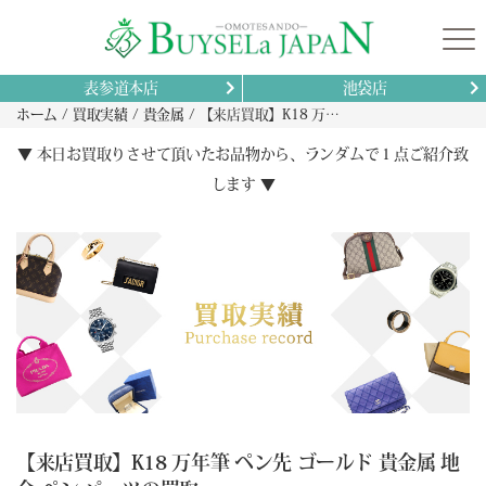
表参道本店
池袋店
ホーム
買取実績
貴金属
【来店買取】K18 万年筆 ペン先 ゴールド 貴金属 地金 ペン パーツの買取
▼ 本日お買取りさせて頂いたお品物から、ランダムで１点ご紹介致
します ▼
【来店買取】K18 万年筆 ペン先 ゴールド 貴金属 地