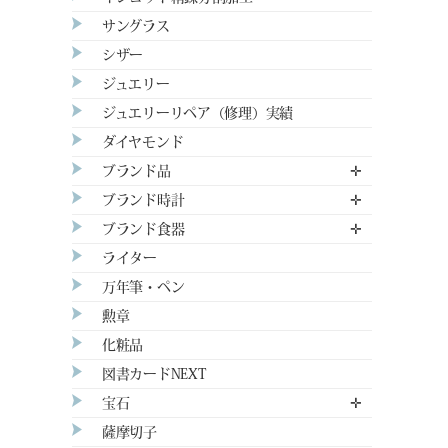
サングラス
シザー
ジュエリー
ジュエリーリペア（修理）実績
ダイヤモンド
ブランド品
✛
ブランド時計
✛
ブランド食器
✛
ライター
万年筆・ペン
勲章
化粧品
図書カードNEXT
宝石
✛
薩摩切子