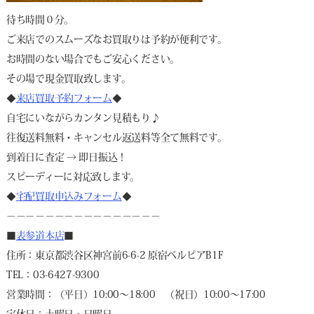
待ち時間０分。
ご来店でのスムーズなお買取りは予約が便利です。
お時間のない場合でもご安心ください。
その場で現金買取致します。
◆
来店買取予約フォーム
◆
自宅にいながらカンタン見積もり♪
往復送料無料・キャンセル返送料等全て無料です。
到着日に査定 → 即日振込！
スピーディーに対応致します。
◆
宅配買取申込みフォーム
◆
－－－－－－－－－－－－－－－－
■
表参道本店
■
住所：東京都渋谷区神宮前6-6-2 原宿ベルピアB1F
TEL：03-6427-9300
営業時間：（平日）10:00～18:00 （祝日）10:00～17:00