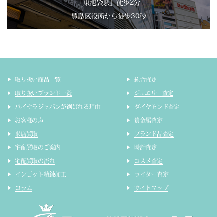
「東池袋駅」徒歩2分
豊島区役所から徒歩30秒
取り扱い商品一覧
総合査定
取り扱いブランド一覧
ジュエリー査定
バイセラジャパンが選ばれる理由
ダイヤモンド査定
お客様の声
貴金属査定
来店買取
ブランド品査定
宅配買取のご案内
時計査定
宅配買取の流れ
コスメ査定
インゴット精錬加工
ライター査定
コラム
サイトマップ