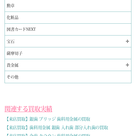
勲章
化粧品
図書カードNEXT
✛
宝石
薩摩切子
✛
貴金属
その他
関連する買取実績
【来店買取】銀歯 ブリッジ 歯科用金属の買取
【来店買取】歯科用金属 銀歯 入れ歯 部分入れ歯の買取
【来店買取】金歯 クラウン 歯科用金属の買取