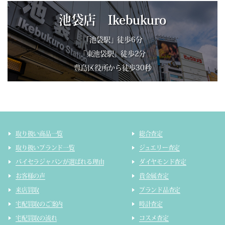
池袋店 Ikebukuro
「池袋駅」徒歩6分
「東池袋駅」徒歩2分
豊島区役所から徒歩30秒
取り扱い商品一覧
総合査定
取り扱いブランド一覧
ジュエリー査定
バイセラジャパンが選ばれる理由
ダイヤモンド査定
お客様の声
貴金属査定
来店買取
ブランド品査定
宅配買取のご案内
時計査定
宅配買取の流れ
コスメ査定