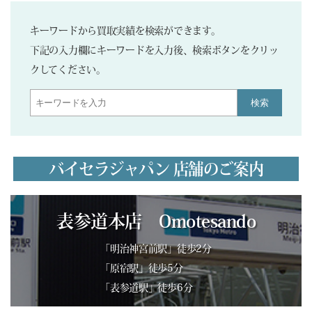
キーワードから買取実績を検索ができます。
下記の入力欄にキーワードを入力後、検索ボタンをクリッ
クしてください。
検索
バイセラジャパン 店舗のご案内
表参道本店 Omotesando
「明治神宮前駅」徒歩2分
「原宿駅」徒歩5分
「表参道駅」徒歩6分