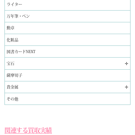
ライター
万年筆・ペン
勲章
化粧品
図書カードNEXT
✛
宝石
薩摩切子
✛
貴金属
その他
関連する買取実績