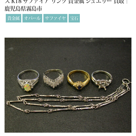
ス K18 サファイア リング 貴金属 ジュエリー 買取｜
鹿児島県霧島市
貴金属
オパール
サファイヤ
宝石