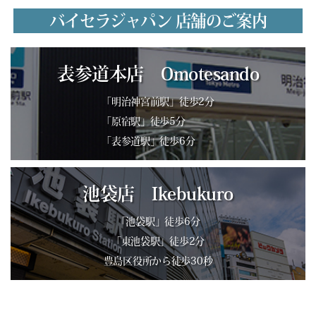
バイセラジャパン 店舗のご案内
表参道本店 Omotesando
「明治神宮前駅」徒歩2分
「原宿駅」徒歩5分
「表参道駅」徒歩6分
池袋店 Ikebukuro
「池袋駅」徒歩6分
「東池袋駅」徒歩2分
豊島区役所から徒歩30秒