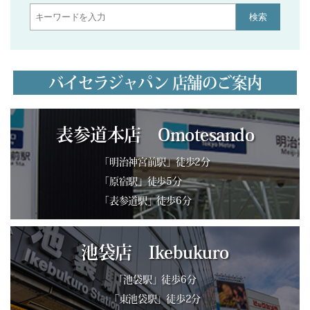
検索
バイセラジャパン 店舗のご案内
表参道本店 Omotesando
「明治神宮前駅」徒歩2分
「原宿駅」徒歩5分
「表参道駅」徒歩6分
池袋店 Ikebukuro
「池袋駅」徒歩6分
「東池袋駅」徒歩2分