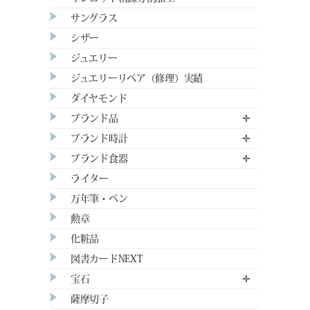
サングラス
シザー
ジュエリー
ジュエリーリペア（修理）実績
ダイヤモンド
ブランド品
✛
ブランド時計
✛
ブランド食器
✛
ライター
万年筆・ペン
勲章
化粧品
図書カードNEXT
宝石
✛
薩摩切子