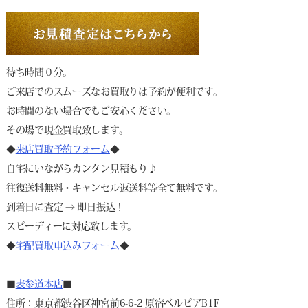
待ち時間０分。
ご来店でのスムーズなお買取りは予約が便利です。
お時間のない場合でもご安心ください。
その場で現金買取致します。
◆
来店買取予約フォーム
◆
自宅にいながらカンタン見積もり♪
往復送料無料・キャンセル返送料等全て無料です。
到着日に査定 → 即日振込！
スピーディーに対応致します。
◆
宅配買取申込みフォーム
◆
－－－－－－－－－－－－－－－－
■
表参道本店
■
住所：東京都渋谷区神宮前6-6-2 原宿ベルピアB1F