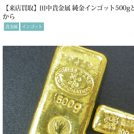
【来店買取】田中貴金属 純金インゴット500g
から
貴金属
インゴット