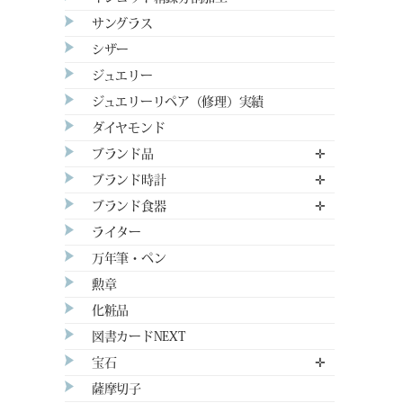
サングラス
シザー
ジュエリー
ジュエリーリペア（修理）実績
ダイヤモンド
ブランド品
✛
ブランド時計
✛
ブランド食器
✛
ライター
万年筆・ペン
勲章
化粧品
図書カードNEXT
宝石
✛
薩摩切子