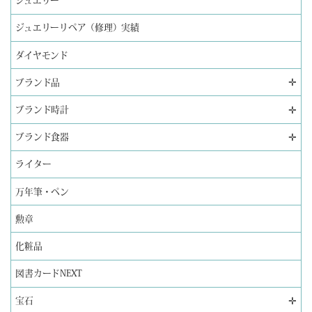
ジュエリー
ジュエリーリペア（修理）実績
ダイヤモンド
✛
ブランド品
✛
ブランド時計
✛
ブランド食器
ライター
万年筆・ペン
勲章
化粧品
図書カードNEXT
✛
宝石