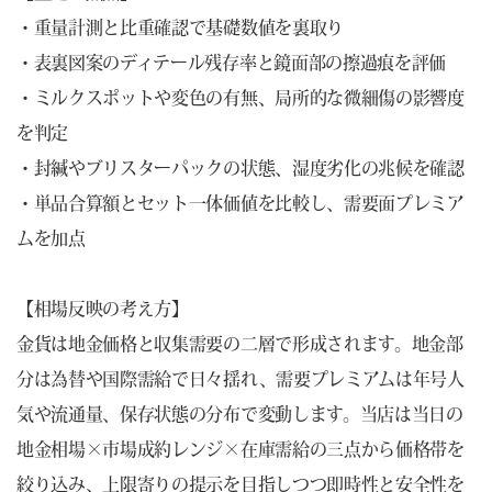
・重量計測と比重確認で基礎数値を裏取り
・表裏図案のディテール残存率と鏡面部の擦過痕を評価
・ミルクスポットや変色の有無、局所的な微細傷の影響度
を判定
・封緘やブリスターパックの状態、湿度劣化の兆候を確認
・単品合算額とセット一体価値を比較し、需要面プレミア
ムを加点
【相場反映の考え方】
金貨は地金価格と収集需要の二層で形成されます。地金部
分は為替や国際需給で日々揺れ、需要プレミアムは年号人
気や流通量、保存状態の分布で変動します。当店は当日の
地金相場×市場成約レンジ×在庫需給の三点から価格帯を
絞り込み、上限寄りの提示を目指しつつ即時性と安全性を