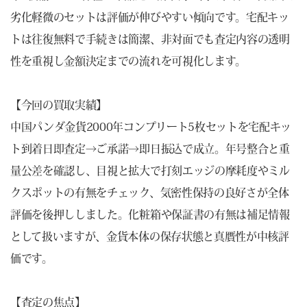
劣化軽微のセットは評価が伸びやすい傾向です。宅配キッ
トは往復無料で手続きは簡潔、非対面でも査定内容の透明
性を重視し金額決定までの流れを可視化します。
【今回の買取実績】
中国パンダ金貨2000年コンプリート5枚セットを宅配キッ
ト到着日即査定→ご承諾→即日振込で成立。年号整合と重
量公差を確認し、目視と拡大で打刻エッジの摩耗度やミル
クスポットの有無をチェック、気密性保持の良好さが全体
評価を後押ししました。化粧箱や保証書の有無は補足情報
として扱いますが、金貨本体の保存状態と真贋性が中核評
価です。
【査定の焦点】