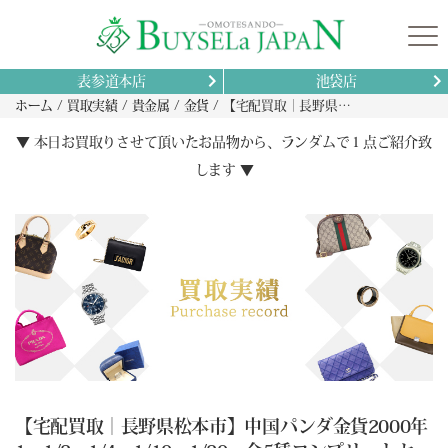
表参道本店
池袋店
ホーム
買取実績
貴金属
金貨
【宅配買取｜長野県松本市】中国パンダ金貨2000年1oz1/2oz1/4oz1/10oz1/20oz全5種コンプリートセット即日振込査定レポート｜宅配キット無料で非対面でも高額成立
▼ 本日お買取りさせて頂いたお品物から、ランダムで１点ご紹介致
します ▼
【宅配買取｜長野県松本市】中国パンダ金貨2000年