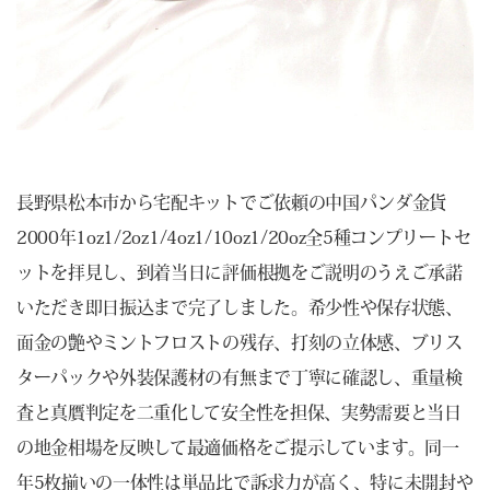
長野県松本市から宅配キットでご依頼の中国パンダ金貨
2000年1oz1/2oz1/4oz1/10oz1/20oz全5種コンプリートセ
ットを拝見し、到着当日に評価根拠をご説明のうえご承諾
いただき即日振込まで完了しました。希少性や保存状態、
面金の艶やミントフロストの残存、打刻の立体感、ブリス
ターパックや外装保護材の有無まで丁寧に確認し、重量検
査と真贋判定を二重化して安全性を担保、実勢需要と当日
の地金相場を反映して最適価格をご提示しています。同一
年5枚揃いの一体性は単品比で訴求力が高く、特に未開封や