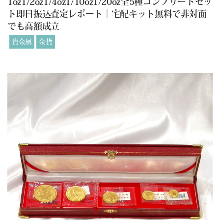
1oz1/2oz1/4oz1/10oz1/20oz全5種コンプリートセッ
ト即日振込査定レポート｜宅配キット無料で非対面
でも高額成立
貴金属
金貨