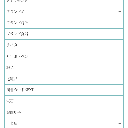
ダイヤモンド
✛
ブランド品
✛
ブランド時計
✛
ブランド食器
ライター
万年筆・ペン
勲章
化粧品
図書カードNEXT
✛
宝石
薩摩切子
✛
貴金属