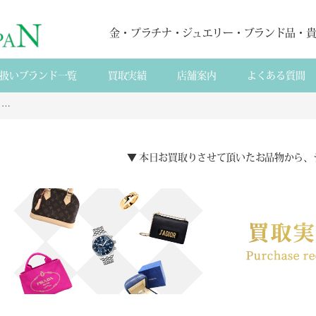
金・プラチナ・ジュエリー・ブランド品・
扱いブランド一覧
買取実績
店舗案内
よくある質間
【宅配買取】K18WG コンクパール ダイヤ ネックレス の買取 愛媛県 伊予市から
▼ 本日お買取りさせて頂いたお品物から、