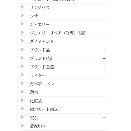
サングラス
シザー
ジュエリー
ジュエリーリペア（修理）実績
ダイヤモンド
ブランド品
✛
ブランド時計
✛
ブランド食器
✛
ライター
万年筆・ペン
勲章
化粧品
図書カードNEXT
宝石
✛
薩摩切子