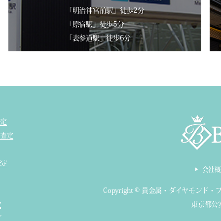
「明治神宮前駅」徒歩2分
「原宿駅」徒歩5分
「表参道駅」徒歩6分
査定
ド査定
査定
会社概
Copyright ©
貴金属・ダイヤモンド・
東京都公安
定
プ