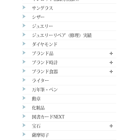
サングラス
シザー
ジュエリー
ジュエリーリペア（修理）実績
ダイヤモンド
ブランド品
✛
ブランド時計
✛
ブランド食器
✛
ライター
万年筆・ペン
勲章
化粧品
図書カードNEXT
宝石
✛
薩摩切子