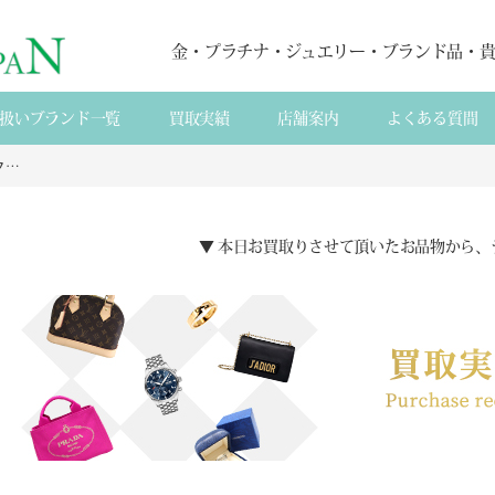
金・プラチナ・ジュエリー・ブランド品・
扱いブランド一覧
買取実績
店舗案内
よくある質間
【来店買取】Pt900 アクアマリン ダイヤモンドリングの買取
▼ 本日お買取りさせて頂いたお品物から、