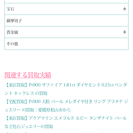
✛
宝石
薩摩切子
✛
貴金属
その他
関連する買取実績
【来店買取】Pt900 サファイア 1.81ct ダイヤモンド 0.25ct ペンダ
ント ネックレス の買取
【宅配買取】Pt900 大粒 パール メレダイヤ付き リング プラチナ ジ
ュエリー の買取｜愛媛県松山市から
【来店買取】アクアマリン エメラルド ルビー タンザナイト パール
など色石ジュエリーの買取