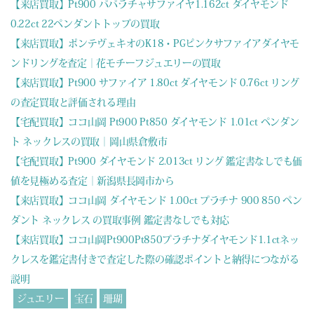
【来店買取】Pt900 パパラチャサファイヤ1.162ct ダイヤモンド
0.22ct 22ペンダントトップの買取
【来店買取】ポンテヴェキオのK18・PGピンクサファイアダイヤモ
ンドリングを査定｜花モチーフジュエリーの買取
【来店買取】Pt900 サファイア 1.80ct ダイヤモンド 0.76ct リング
の査定買取と評価される理由
【宅配買取】ココ山岡 Pt900 Pt850 ダイヤモンド 1.01ct ペンダン
ト ネックレスの買取｜岡山県倉敷市
【宅配買取】Pt900 ダイヤモンド 2.013ct リング 鑑定書なしでも価
値を見極める査定｜新潟県長岡市から
【来店買取】ココ山岡 ダイヤモンド 1.00ct プラチナ 900 850 ペン
ダント ネックレス の買取事例 鑑定書なしでも対応
【来店買取】ココ山岡Pt900Pt850プラチナダイヤモンド1.1ctネッ
クレスを鑑定書付きで査定した際の確認ポイントと納得につながる
説明
ジュエリー
宝石
珊瑚