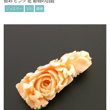
留め ピンク 花 彫刻の買取
ジュエリー
宝石
珊瑚