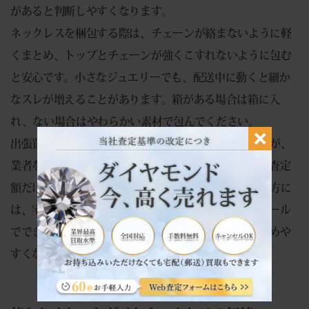
があると判断しやすくなります。
ネックレスを梱包する際は、チェーンが絡まないように軽
くまとめ、トップとチェーンが強くこすれないように包む
と安心です。小さなジュエリーでも、配送中に動くと細か
なスレが増えることがあります。箱がある場合は箱に入
れ、ない場合はやわらかい素材で包んでください。
出張買取は自宅で査定を受けられる便利さがありますが、
業者を呼んだ手前、断りにくいと感じる方もいます。査定
額だけを知りたい場合や、直接会って断るのが苦手な方に
は、宅配買取が使いやすい方法です。キャンセルもメール
でできるため、金額を確認してから売るかどうかを決めや
すくなります。