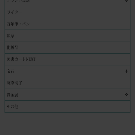
✛
ブランド食器
ライター
万年筆・ペン
勲章
化粧品
図書カードNEXT
✛
宝石
薩摩切子
✛
貴金属
その他