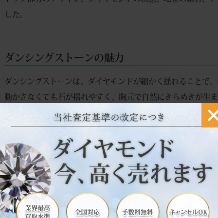
した。
ダンシングストーンの魅力
ダンシングストーンは、ダイヤモンドが細かく揺れることで、
動かさなくても石が揺れやすく、胸元で自然にきらめきが生ま
ダイヤモンドネックレスは、一粒石のシンプルなデザインが定
じカラット数でも見た目に華やかさを感じやすい点が特徴です
く、中古市場でも需要が見込めるジュエリーです。
0.45ctダイヤモンドの存在感
0.45ctのダイヤモンドは、ネックレスとして身に付けた時
印象で、日常使いにも取り入れやすいサイズです。査定では、