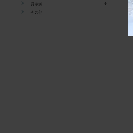
貴金属
✛
その他