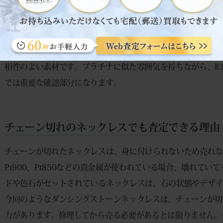
グの状態なども確認します。
K18WGの上品な色合い
K18WGは、金の含有率が75％のホワイトゴールドです。白
相性のよい素材です。プラチナに似た雰囲気を持ちながら、K
では重要な確認部分になります。
チェーン切れのネックレスでも査定できる理由
チェーンが切れたネックレスは、身に付けられないため売れない
Pt900、Pt850などの貴金属が使われている場合、壊れて
ドや色石がセットされているネックレスは、石の状態やデザイ
今回のようなダンシングストーンネックレスは、チェーンが切
力があります。修理してから売る必要があるとは限りません。