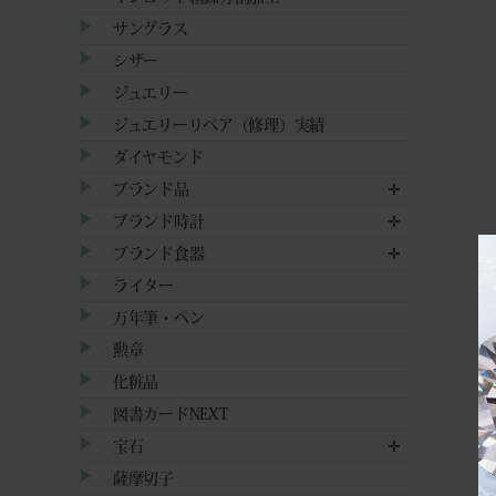
サングラス
シザー
ジュエリー
ジュエリーリペア（修理）実績
ダイヤモンド
ブランド品
✛
ブランド時計
✛
ブランド食器
✛
ライター
万年筆・ペン
勲章
化粧品
図書カードNEXT
宝石
✛
薩摩切子