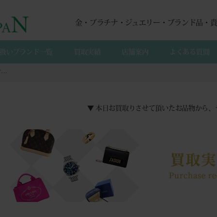
金・プラチナ・ジュエリー・ブランド品・
扱いブランド一覧
買取実績
店舗案内
よくある質間
【来店買取】K18WG ダンシングストーン ダイヤモンド 0.45ct チェーン切れネックレスの買取
▼ 本日お買取りさせて頂いたお品物から、