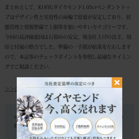
まとめとして、K18YGダイヤモンド1.05ctペンダントトッ
プはデザイン性と実用性の両輪で需要が安定しており、状
態管理と情報整備で上限帯を狙いやすいカテゴリーです。
今回の高評価要因は石留めの安定、地金仕上げの良さ、刻
印と付属の整合でした。準備の一手間が結果を左右します
ので、本記事のチェックポイントを参照し最適なタイミン
グでご相談ください。
＞＞ジュエリー買取についての詳細はこちら＜＜
※当店は買取専門店となります。商品の販売は行っており
ません。