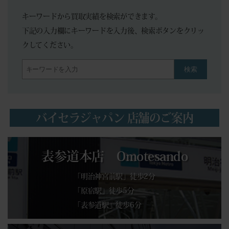
キーワードから買取実績を検索ができます。
下記の入力欄にキーワードを入力後、検索ボタンをクリッ
クしてください。
検索
バイセラジャパン 店舗のご案内
表参道本店 Omotesando
「明治神宮前駅」徒歩2分
「原宿駅」徒歩5分
「表参道駅」徒歩6分