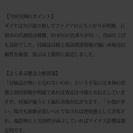
【今回実例のポイント】
ダイヤは欠け曇り無しでファイアの立ち上がりが明瞭、石
留めの爪磨耗は軽微、K18YGの色乗りが均一、背面仕上げ
も良好でした。付属品は箱と保証関連情報が揃い再販売信
頼性を確保、提示は上限帯に接近しました。
【よくある懸念と解消策】
「付属品が無いと売れないのか」という不安には本体の状
態と刻印情報が明確であれば査定は可能とお伝えしていま
すが、付属が揃うと上振れ余地が広がります。「小傷が多
い」場合も研磨必須レベルでなければ使用感として許容さ
れ、撮影映えと実用性が両立していればマイナス影響は限
定的です。