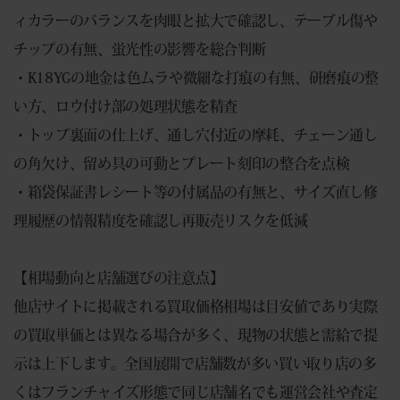
ィカラーのバランスを肉眼と拡大で確認し、テーブル傷や
チップの有無、蛍光性の影響を総合判断
・K18YGの地金は色ムラや微細な打痕の有無、研磨痕の整
い方、ロウ付け部の処理状態を精査
・トップ裏面の仕上げ、通し穴付近の摩耗、チェーン通し
の角欠け、留め具の可動とプレート刻印の整合を点検
・箱袋保証書レシート等の付属品の有無と、サイズ直し修
理履歴の情報精度を確認し再販売リスクを低減
【相場動向と店舗選びの注意点】
他店サイトに掲載される買取価格相場は目安値であり実際
の買取単価とは異なる場合が多く、現物の状態と需給で提
示は上下します。全国展開で店舗数が多い買い取り店の多
くはフランチャイズ形態で同じ店舗名でも運営会社や査定