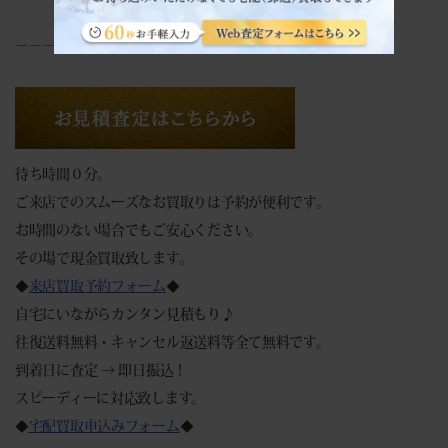
－－－－－－－－－－－－－－－－
待ち時間０分。
ご来店でのスムーズなお買取りは予約が便利です。
お時間のない場合でもご安心ください。
その場で現金買取致します。
◆
来店買取予約フォーム
◆
自宅にいながらカンタン見積もり♪
往復送料無料・キャンセル返送料等全て無料です。
到着日に査定 → 即日振込！
スピーディーに対応致します。
◆
宅配買取申込みフォーム
◆