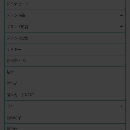
ダイヤモンド
✛
ブランド品
✛
ブランド時計
✛
ブランド食器
ライター
万年筆・ペン
勲章
化粧品
図書カードNEXT
✛
宝石
薩摩切子
✛
貴金属