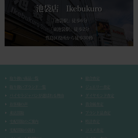
池袋店 Ikebukuro
「池袋駅」徒歩6分
「東池袋駅」徒歩2分
豊島区役所から徒歩30秒
取り扱い商品一覧
総合査定
取り扱いブランド一覧
ジュエリー査定
バイセラジャパンが選ばれる理由
ダイヤモンド査定
お客様の声
貴金属査定
来店買取
ブランド品査定
宅配買取のご案内
時計査定
宅配買取の流れ
コスメ査定