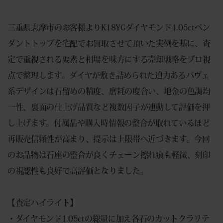
三重県志摩市のお客様よりK18YGダイヤモンド1.05ctペン
ダントトップを宅配でお買取させて頂いた実例を基に、査
定で重視される要素と相場を味方にする売却戦略をプロ視
点で整理します。ダイヤが敷き詰められた迫力あるパヴェ
系デザインは石留めの精度、磨耗の度合い、地金の色調均
一性、裏面の仕上げ品質など複数因子が連動して評価を押
し上げます。付属品や購入時情報の整合が取れているほど
再販売信頼性が高まり、提示は上限帯へ近づきます。今回
のお品物は石座の整合が良くチェーン擦れ痕も軽微、刻印
の視認性も良好で高評価となりました。
【査定ハイライト】
・ダイヤモンド1.05ctの総量に加え各石のカットクラリテ