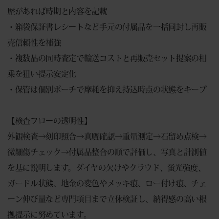
歴があれば時期と内容を記載
・箱袋保証書レシートなど手元の付属品を一括同封し再販
売信頼性を補強
・複数品の同時査定で輸送コストと再販売セット提案の相
乗を狙い提示安定化
・保管は個別ポーチで摩耗を抑え持込時点の状態をキープ
【検査フローの透明性】
外観検査→刻印照合→真贋確認→重量測定→石留め点検→
微細傷チェック→付属品整合の順で評価し、写真と計測値
を基に説明します。ダイヤの欠けやクラウド、蛍光強度、
ガードル状態、地金の変色やメッキ痕、ロー付け痕、チェ
ーン伸び量など専門項目まで立体検証し、納得感の高い根
拠提示に努めています。