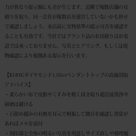
力が異なり提示額にも差が生じます。近隣で複数店舗の見
積りを取り、同一会社が複数店を運営していないかも併せ
て確認しましょう。来店前に実物基準の提示可否を確認す
ることも有効です。当社ではブランド品のお見積りはお電
話では承っておりません。写真とヒアリング、もしくは現
物確認により根拠ある提示を行います。
【K18YGダイヤモンド1.05ctペンダントトップの高価買取
アドバイス】
・柔らかい布で皮脂やくすみを軽く拭き取り超音波洗浄や
研磨は避ける
・石留め緩みの有無を耳元で軽振して微音を確認し異常が
あればメモを添付
・刻印部と全体の明るい写真を用意しサイズ直しや修理履