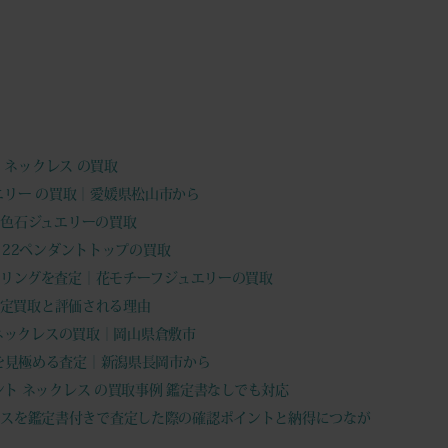
ント ネックレス の買取
ュエリー の買取｜愛媛県松山市から
ど色石ジュエリーの買取
ct 22ペンダントトップの買取
ドリングを査定｜花モチーフジュエリーの買取
ングの査定買取と評価される理由
ント ネックレスの買取｜岡山県倉敷市
も価値を見極める査定｜新潟県長岡市から
ンダント ネックレス の買取事例 鑑定書なしでも対応
ネックレスを鑑定書付きで査定した際の確認ポイントと納得につなが