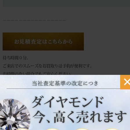
－－－－－－－－－－－－－－－－
待ち時間０分。
ご来店でのスムーズなお買取りは予約が便利です。
お時間のない場合でもご安心ください。
その場で現金買取致します。
◆
来店買取予約フォーム
◆
自宅にいながらカンタン見積もり♪
往復送料無料・キャンセル返送料等全て無料です。
到着日に査定 → 即日振込！
スピーディーに対応致します。