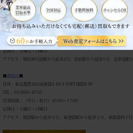
◆
宅配買取申込みフォーム
◆
－－－－－－－－－－－－－－－－
■
表参道本店
■
住所：東京都渋谷区神宮前6-6-2 原宿ベルピアB1F
TEL：03-6427-9300
営業時間：（平日）10:00～18:00 （祝日）10:00～17:00
定休日：土曜日・日曜日
アクセス：明治神宮前駅から徒歩2分、原宿駅から徒歩5分、表参道駅か
■
池袋店
■
住所：東京都豊島区南池袋2-48-3 VORT池袋II 9F
TEL：03-6665-6750
営業時間：（平日・祝日）10:00～17:00
定休日：土曜日・日曜日
アクセス：池袋駅から徒歩６分、東池袋駅から徒歩２分、東池袋四丁目