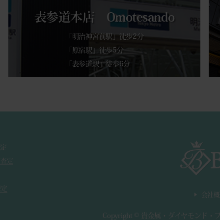
表参道本店 Omotesando
「明治神宮前駅」徒歩2分
「原宿駅」徒歩5分
「表参道駅」徒歩6分
査定
ド査定
査定
会社概
Copyright ©
貴金属・ダイヤモンド・