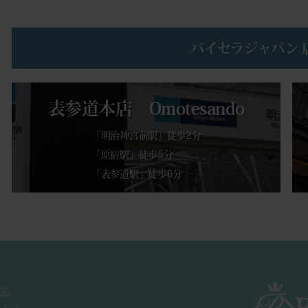
バイセラジャパン 
表参道本店 Omotesando
「明治神宮前駅」徒歩2分
「原宿駅」徒歩5分
「表参道駅」徒歩6分
査定