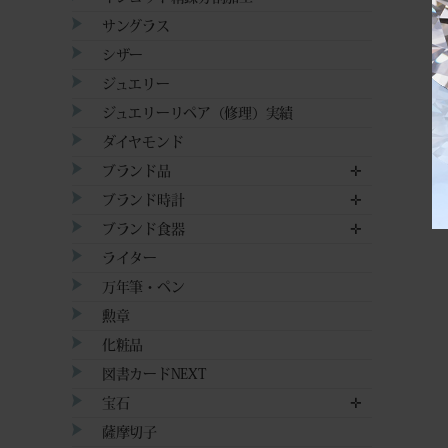
サングラス
シザー
ジュエリー
ジュエリーリペア（修理）実績
ダイヤモンド
ブランド品
✛
ブランド時計
✛
ブランド食器
✛
ライター
万年筆・ペン
勲章
化粧品
図書カードNEXT
宝石
✛
薩摩切子