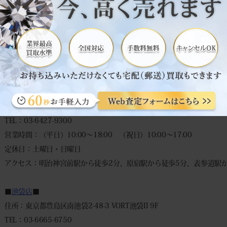
自宅にいながらカンタン見積もり♪
往復送料無料・キャンセル返送料等全て無料です。
到着日に査定 → 即日振込！
スピーディーに対応致します。
◆
宅配買取申込みフォーム
◆
－－－－－－－－－－－－－－－－
■
表参道本店
■
住所：東京都渋谷区神宮前6-6-2 原宿ベルピアB1F
TEL：03-6427-9300
営業時間：（平日）10:00～18:00 （祝日）10:00～17:00
定休日：土曜日・日曜日
アクセス：明治神宮前駅から徒歩2分、原宿駅から徒歩5分、表参道駅か
■
池袋店
■
住所：東京都豊島区南池袋2-48-3 VORT池袋II 9F
TEL：03-6665-6750