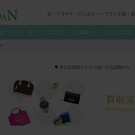
金・プラチナ・ジュエリー・ブランド品・
扱いブランド一覧
買取実績
店舗案内
よくある質間
【来店買取】ディアフローレ K18WG ファンシーカラー(プリッシュピンク、オレンジ、イエロー) ダイヤモンド リングの買取
▼ 本日お買取りさせて頂いたお品物から、