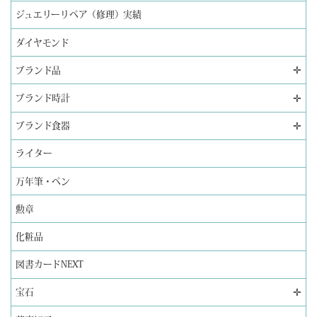
ジュエリーリペア（修理）実績
ダイヤモンド
✛
ブランド品
✛
ブランド時計
✛
ブランド食器
ライター
万年筆・ペン
勲章
化粧品
図書カードNEXT
✛
宝石