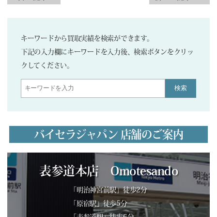
キーワードから買取実績を検索ができます。
下記の入力欄にキーワードを入力後、検索ボタンをクリッ
クしてください。
検索
バイセラジャパン 店舗のご案内
表参道本店 Omotesando
「明治神宮前駅」徒歩2分
「原宿駅」徒歩5分
「表参道駅」徒歩6分