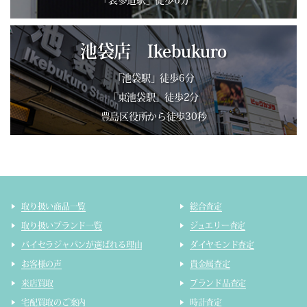
池袋店 Ikebukuro
「池袋駅」徒歩6分
「東池袋駅」徒歩2分
豊島区役所から徒歩30秒
取り扱い商品一覧
総合査定
取り扱いブランド一覧
ジュエリー査定
バイセラジャパンが選ばれる理由
ダイヤモンド査定
お客様の声
貴金属査定
来店買取
ブランド品査定
宅配買取のご案内
時計査定