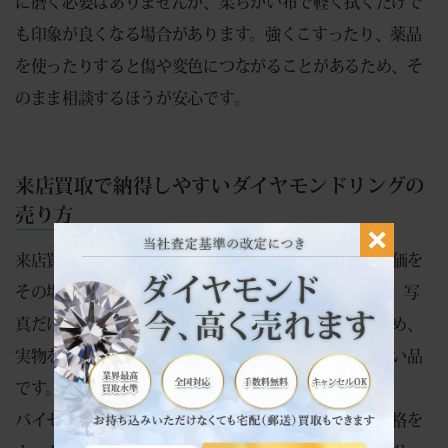
に磨く必要はありませんが、柔らかい布で軽く拭くだけで
も印象が良くなる場合があります。強くこすったり、薬品
を使ったりすると傷や変色につながることがあるため、そ
のまま相談するほうが安心です。
来店買取で納得しやすいダイヤモンドリングの
売り方
来店買取では、K18YGの素材価値とダイヤモンドの評価を
その場で確認しやすい点が魅力です。ダイヤリングは、写
真だけでは輝きや内包物、石の欠けを判断しにくいため、
実物を見ながら金額を確認できる来店買取と相性の良い品
です。
バイセラジャパンでは、ジュエリーや貴金属の買取価格を