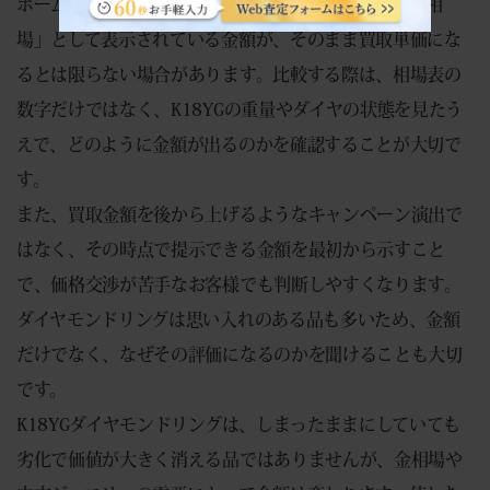
ホームページに記載しています。他店では「買取価格相
場」として表示されている金額が、そのまま買取単価にな
るとは限らない場合があります。比較する際は、相場表の
数字だけではなく、K18YGの重量やダイヤの状態を見たう
えで、どのように金額が出るのかを確認することが大切で
す。
また、買取金額を後から上げるようなキャンペーン演出で
はなく、その時点で提示できる金額を最初から示すこと
で、価格交渉が苦手なお客様でも判断しやすくなります。
ダイヤモンドリングは思い入れのある品も多いため、金額
だけでなく、なぜその評価になるのかを聞けることも大切
です。
K18YGダイヤモンドリングは、しまったままにしていても
劣化で価値が大きく消える品ではありませんが、金相場や