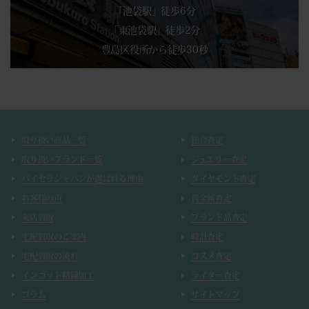
「池袋駅」徒歩6分
「東池袋駅」徒歩2分
豊島区役所から徒歩30秒
取り扱い商品一覧
総合査定
取り扱いブランド一覧
ジュエリー査定
バイセラジャパンが選ばれる理由
ダイヤモンド査定
お客様の声
貴金属査定
来店買取
ブランド品査定
宅配買取のご案内
時計査定
宅配買取の流れ
コスメ査定
インゴット精錬加工
ライター査定
コラム
サイトマップ