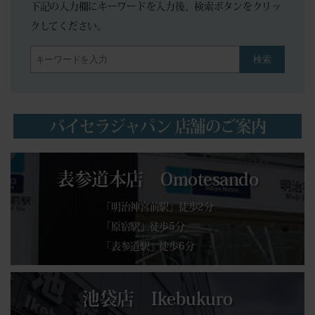
下記の入力欄にキーワードを入力後、検索ボタンをクリッ
クしてください。
検索
バイセラジャパン 店舗のご案内
表参道本店 Omotesando
「明治神宮前駅」徒歩2分
「原宿駅」徒歩5分
「表参道駅」徒歩6分
池袋店 Ikebukuro