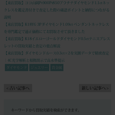
【来店買取】ココ山岡Pt900Pt850プラチナダイヤモンド1.1ctネッ
クレスを鑑定書付きで査定した際の確認ポイントと納得につながる
説明
【来店買取】K18YG 3Pダイヤモンド1.09ct ペンダントネックレス
を専門鑑定で適正価格にてお買取させて頂きました
【来店買取】K18イエローゴールドダイヤモンド0.5ctテニスブレス
レットの買取実績と査定の要点解説
【来店買取】ダイヤモンドルース0.3ct×2を実測データで精密査定
｜4C光学解析と根拠開示で高水準提示
ダイヤモンド
ジュエリー
貴金属
< 古い記事へ
新しい記事へ >
キーワードから買取実績を検索ができます。