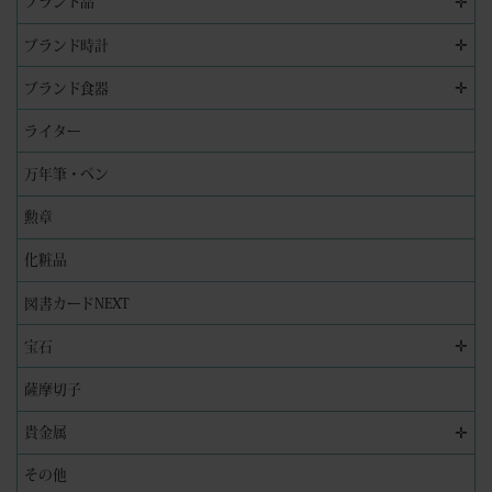
✛
ブランド品
✛
ブランド時計
✛
ブランド食器
ライター
万年筆・ペン
勲章
化粧品
図書カードNEXT
✛
宝石
薩摩切子
✛
貴金属
その他