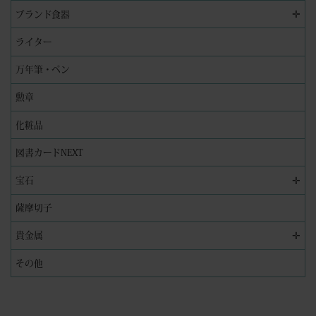
✛
ブランド食器
ライター
万年筆・ペン
勲章
化粧品
図書カードNEXT
✛
宝石
薩摩切子
✛
貴金属
その他