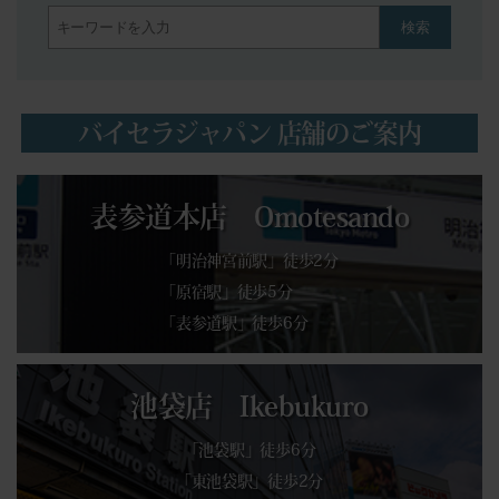
検索
バイセラジャパン 店舗のご案内
表参道本店 Omotesando
「明治神宮前駅」徒歩2分
「原宿駅」徒歩5分
「表参道駅」徒歩6分
池袋店 Ikebukuro
「池袋駅」徒歩6分
「東池袋駅」徒歩2分