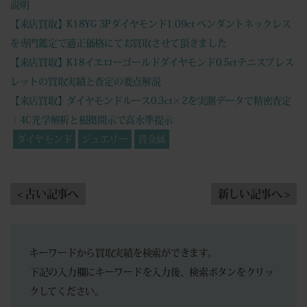
説明
【来店買取】K18YG 3Pダイヤモンド1.09ct ペンダントネックレス
を専門鑑定で適正価格にてお買取させて頂きました
【来店買取】K18イエローゴールドダイヤモンド0.5ctテニスブレス
レットの買取実績と査定の要点解説
【来店買取】ダイヤモンドルース0.3ct×2を実測データで精密査定
｜4C光学解析と根拠開示で高水準提示
ダイヤモンド
ジュエリー
貴金属
< 古い記事へ
新しい記事へ >
キーワードから買取実績を検索ができます。
下記の入力欄にキーワードを入力後、検索ボタンをクリッ
クしてください。