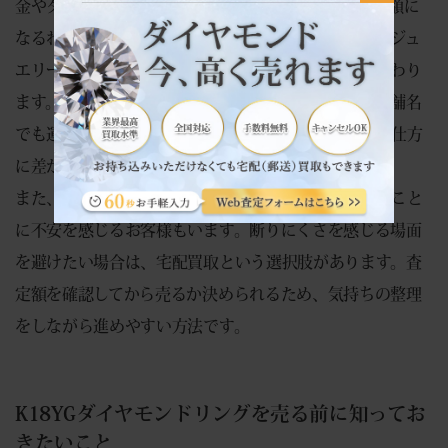
金やダイヤモンドのリングは、どこへ出しても同じ金額に
なるわけではありません。金の単価、ダイヤの見方、ジュ
エリーとしての需要、状態の確認によって査定額は変わり
ます。フランチャイズチェーンの買取店では、同じ店舗名
でも運営会社が異なることがあり、買取単価や確認の仕方
に差が出る場合があります。
また、出張買取は便利に見えますが、家に業者を招くこと
に不安を感じるお客様もいます。断りにくさを感じる場面
を避けたい場合は、宅配買取という選択肢があります。査
定額を確認してから売るか決められるため、気持ちの整理
をしながら進めやすい方法です。
K18YGダイヤモンドリングを売る前に知ってお
きたいこと