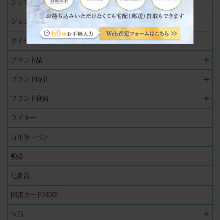
ジュエリー
ジュエリーリペア（修理）実績
ダイヤモンド
✛
ブランド品
✛
ブランド時計
✛
ブランド食器
ライター
万年筆・ペン
勲章
化粧品
図書カードNEXT
✛
宝石