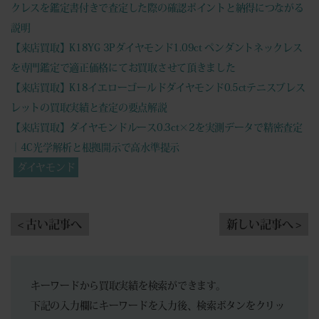
クレスを鑑定書付きで査定した際の確認ポイントと納得につながる
説明
【来店買取】K18YG 3Pダイヤモンド1.09ct ペンダントネックレス
を専門鑑定で適正価格にてお買取させて頂きました
【来店買取】K18イエローゴールドダイヤモンド0.5ctテニスブレス
レットの買取実績と査定の要点解説
【来店買取】ダイヤモンドルース0.3ct×2を実測データで精密査定
｜4C光学解析と根拠開示で高水準提示
ダイヤモンド
< 古い記事へ
新しい記事へ >
キーワードから買取実績を検索ができます。
下記の入力欄にキーワードを入力後、検索ボタンをクリッ