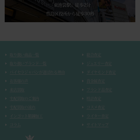
「東池袋駅」徒歩2分
豊島区役所から徒歩30秒
取り扱い商品一覧
総合査定
取り扱いブランド一覧
ジュエリー査定
バイセラジャパンが選ばれる理由
ダイヤモンド査定
お客様の声
貴金属査定
来店買取
ブランド品査定
宅配買取のご案内
時計査定
宅配買取の流れ
コスメ査定
インゴット精錬加工
ライター査定
コラム
サイトマップ