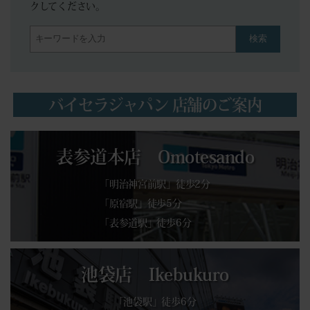
クしてください。
検索
バイセラジャパン 店舗のご案内
表参道本店 Omotesando
「明治神宮前駅」徒歩2分
「原宿駅」徒歩5分
「表参道駅」徒歩6分
池袋店 Ikebukuro
「池袋駅」徒歩6分