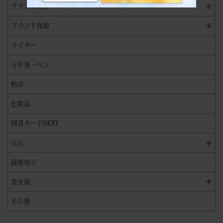
✛
ブランド時計
✛
ブランド食器
ライター
万年筆・ペン
勲章
化粧品
図書カードNEXT
✛
宝石
薩摩切子
✛
貴金属
その他