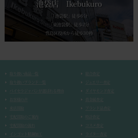
池袋店 Ikebukuro
「池袋駅」徒歩6分
「東池袋駅」徒歩2分
豊島区役所から徒歩30秒
取り扱い商品一覧
総合査定
取り扱いブランド一覧
ジュエリー査定
バイセラジャパンが選ばれる理由
ダイヤモンド査定
お客様の声
貴金属査定
来店買取
ブランド品査定
宅配買取のご案内
時計査定
宅配買取の流れ
コスメ査定
インゴット精錬加工
ライター査定