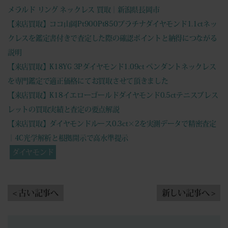
メラルド リング ネックレス 買取｜新潟県長岡市
【来店買取】ココ山岡Pt900Pt850プラチナダイヤモンド1.1ctネッ
クレスを鑑定書付きで査定した際の確認ポイントと納得につながる
説明
【来店買取】K18YG 3Pダイヤモンド1.09ct ペンダントネックレス
を専門鑑定で適正価格にてお買取させて頂きました
【来店買取】K18イエローゴールドダイヤモンド0.5ctテニスブレス
レットの買取実績と査定の要点解説
【来店買取】ダイヤモンドルース0.3ct×2を実測データで精密査定
｜4C光学解析と根拠開示で高水準提示
ダイヤモンド
< 古い記事へ
新しい記事へ >