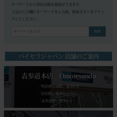
キーワードから買取実績を検索ができます。
下記の入力欄にキーワードを入力後、検索ボタンをクリッ
クしてください。
検索
バイセラジャパン 店舗のご案内
表参道本店 Omotesando
「明治神宮前駅」徒歩2分
「原宿駅」徒歩5分
「表参道駅」徒歩6分