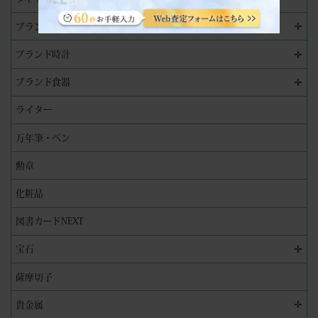
✛
ブランド品
✛
ブランド時計
✛
ブランド食器
ライター
万年筆・ペン
勲章
化粧品
図書カードNEXT
✛
宝石
薩摩切子
✛
貴金属