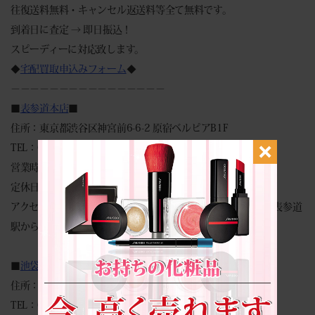
往復送料無料・キャンセル返送料等全て無料です。
到着日に査定 → 即日振込！
スピーディーに対応致します。
◆
宅配買取申込みフォーム
◆
－－－－－－－－－－－－－－－－
■
表参道本店
■
住所：東京都渋谷区神宮前6-6-2 原宿ベルピアB1F
TEL：03-6427-9300
営業時間：（平日）10:00～18:00 （祝日）10:00～17:00
定休日：土曜日・日曜日
アクセス：明治神宮前駅から徒歩2分、原宿駅から徒歩5分、表参道
駅から徒歩5分
■
池袋店
■
住所：東京都豊島区南池袋2-48-3 VORT池袋II 9F
TEL：03-6665-6750