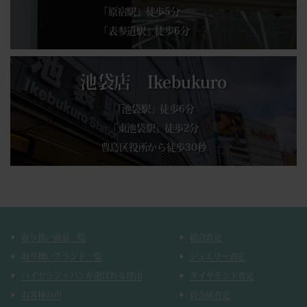
「原宿駅」徒歩5分
「表参道駅」徒歩6分
池袋店 Ikebukuro
「池袋駅」徒歩6分
「東池袋駅」徒歩2分
豊島区役所から徒歩30秒
取り扱い商品一覧
総合査定
取り扱いブランド一覧
ジュエリー査定
バイセラジャパンが選ばれる理由
ダイヤモンド査定
お客様の声
貴金属査定