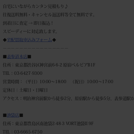
自宅にいながらカンタン見積もり♪
往復送料無料・キャンセル返送料等全て無料です。
到着日に査定 → 即日振込！
スピーディーに対応致します。
◆
宅配買取申込みフォーム
◆
－－－－－－－－－－－－－－－－
■
表参道本店
■
住所：東京都渋谷区神宮前6-6-2 原宿ベルピアB1F
TEL：03-6427-9300
営業時間：（平日）10:00～18:00 （祝日）10:00～17:00
定休日：土曜日・日曜日
アクセス：明治神宮前駅から徒歩2分、原宿駅から徒歩5分、表参道駅か
■
池袋店
■
住所：東京都豊島区南池袋2-48-3 VORT池袋II 9F
TEL：03-6665-6750