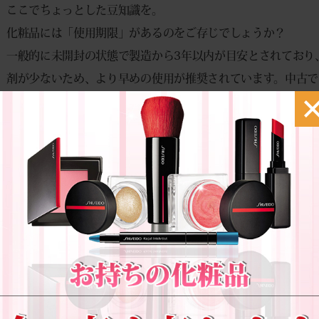
ここでちょっとした豆知識を。
化粧品には「使用期限」があるのをご存じでしょうか？
一般的に未開封の状態で製造から3年以内が目安とされており
剤が少ないため、より早めの使用が推奨されています。中古で
に製造から1年以内の未使用品に限定されています。
バイセラジャパンでは、こうした化粧品の査定ルールも明確に
とっても安心してご利用いただける環境づくりを心がけていま
った」「色味が想像と違ってしまった」など、お手元に眠っ
討してみてはいかがでしょうか？
遠方のお客様やお忙しい方には、【宅配買取サービス】が非常